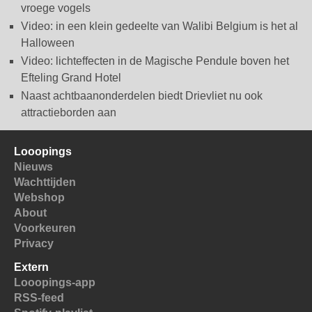
vroege vogels
Video: in een klein gedeelte van Walibi Belgium is het al
Halloween
Video: lichteffecten in de Magische Pendule boven het
Efteling Grand Hotel
Naast achtbaanonderdelen biedt Drievliet nu ook
attractieborden aan
Looopings
Nieuws
Wachttijden
Webshop
About
Voorkeuren
Privacy
Extern
Looopings-app
RSS-feed