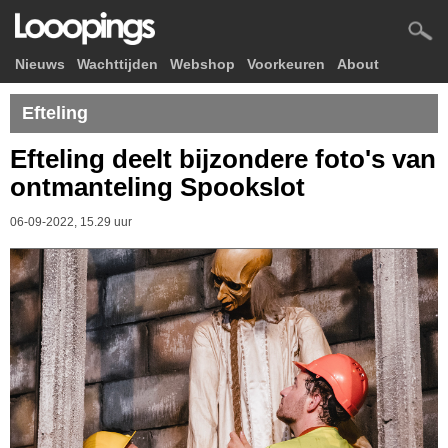
Nieuws
Wachttijden
Webshop
Voorkeuren
About
Efteling
Efteling deelt bijzondere foto's van
ontmanteling Spookslot
06-09-2022, 15.29 uur