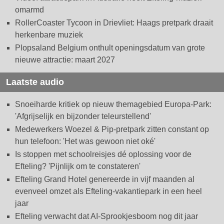
omarmd
RollerCoaster Tycoon in Drievliet: Haags pretpark draait
herkenbare muziek
Plopsaland Belgium onthult openingsdatum van grote
nieuwe attractie: maart 2027
Laatste audio
Snoeiharde kritiek op nieuw themagebied Europa-Park:
'Afgrijselijk en bijzonder teleurstellend'
Medewerkers Woezel & Pip-pretpark zitten constant op
hun telefoon: 'Het was gewoon niet oké'
Is stoppen met schoolreisjes dé oplossing voor de
Efteling? 'Pijnlijk om te constateren'
Efteling Grand Hotel genereerde in vijf maanden al
evenveel omzet als Efteling-vakantiepark in een heel
jaar
Efteling verwacht dat AI-Sprookjesboom nog dit jaar