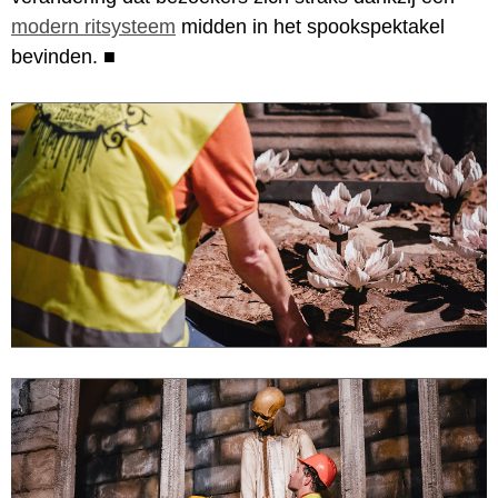
modern ritsysteem
midden in het spookspektakel
bevinden.
■