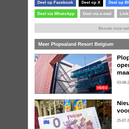
Deel op Facebook
Deel op X
Deel op B
Deel via WhatsApp
Deel via e-mail
Link
Bezoek onze we
Meer Plopsaland Resort Belgium
Plo
ope
maa
03-08-2
VIDEO
Nie
voor
25-07-2