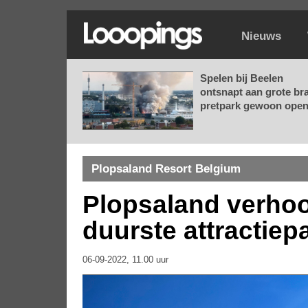
Nieuws
Spelen bij Beelen
ontsnapt aan grote br
pretpark gewoon open.
Plopsaland Resort Belgium
Plopsaland verhoo
duurste attractiep
06-09-2022, 11.00 uur