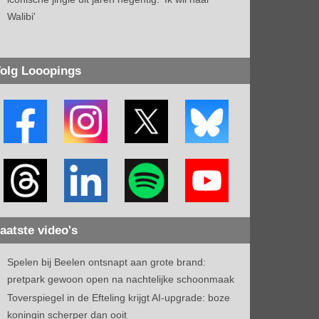
Walibi'
olg Looopings
aatste video's
Spelen bij Beelen ontsnapt aan grote brand:
pretpark gewoon open na nachtelijke schoonmaak
Toverspiegel in de Efteling krijgt AI-upgrade: boze
koningin scherper dan ooit