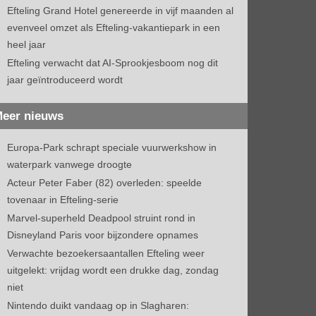
Efteling Grand Hotel genereerde in vijf maanden al
evenveel omzet als Efteling-vakantiepark in een
heel jaar
Efteling verwacht dat AI-Sprookjesboom nog dit
jaar geïntroduceerd wordt
eer nieuws
Europa-Park schrapt speciale vuurwerkshow in
waterpark vanwege droogte
Acteur Peter Faber (82) overleden: speelde
tovenaar in Efteling-serie
Marvel-superheld Deadpool struint rond in
Disneyland Paris voor bijzondere opnames
Verwachte bezoekersaantallen Efteling weer
uitgelekt: vrijdag wordt een drukke dag, zondag
niet
Nintendo duikt vandaag op in Slagharen: