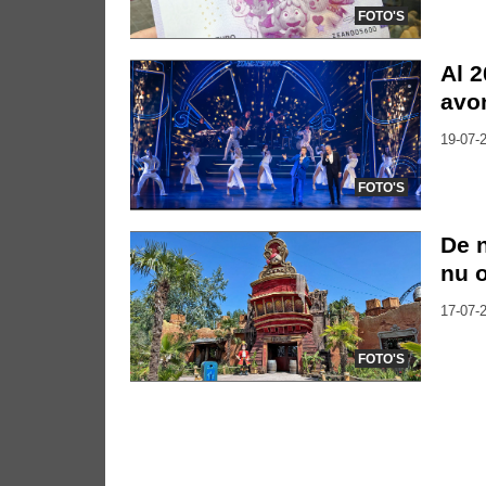
FOTO'S
Al 2
avo
19-07-2
FOTO'S
De n
nu o
17-07-2
FOTO'S