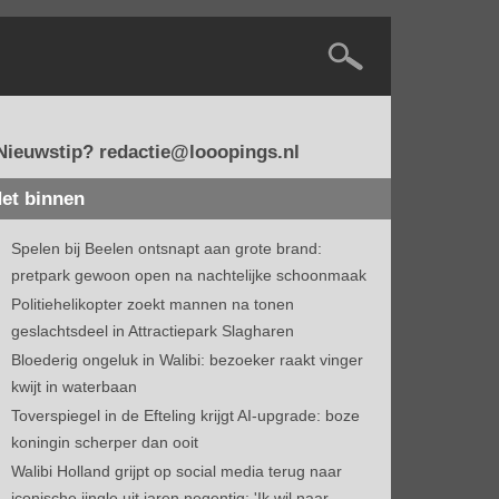
Nieuwstip? redactie@looopings.nl
et binnen
Spelen bij Beelen ontsnapt aan grote brand:
pretpark gewoon open na nachtelijke schoonmaak
Politiehelikopter zoekt mannen na tonen
geslachtsdeel in Attractiepark Slagharen
Bloederig ongeluk in Walibi: bezoeker raakt vinger
kwijt in waterbaan
Toverspiegel in de Efteling krijgt AI-upgrade: boze
koningin scherper dan ooit
Walibi Holland grijpt op social media terug naar
iconische jingle uit jaren negentig: 'Ik wil naar