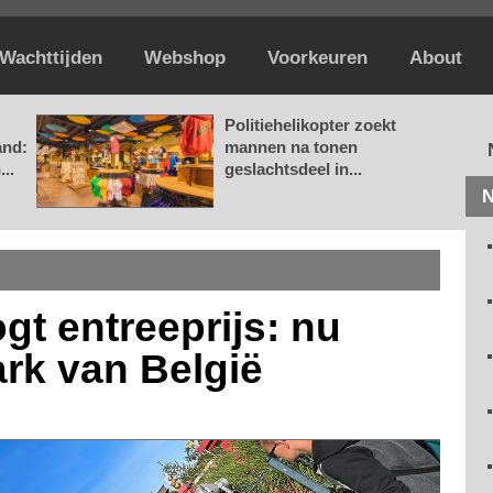
Wachttijden
Webshop
Voorkeuren
About
Politiehelikopter zoekt
and:
mannen na tonen
..
geslachtsdeel in...
N
gt entreeprijs: nu
ark van België