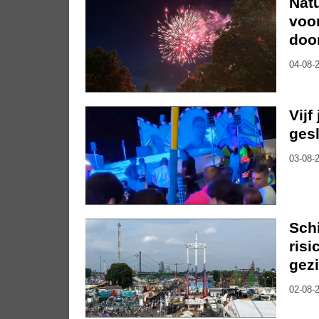
Nat
voo
doo
04-08-2
Vijf
gesl
03-08-2
Sch
risi
gez
02-08-2