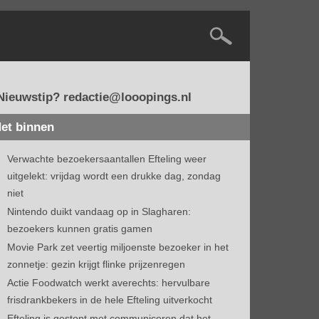
Nieuwstip? redactie@looopings.nl
et binnen
Verwachte bezoekersaantallen Efteling weer
uitgelekt: vrijdag wordt een drukke dag, zondag
niet
Nintendo duikt vandaag op in Slagharen:
bezoekers kunnen gratis gamen
Movie Park zet veertig miljoenste bezoeker in het
zonnetje: gezin krijgt flinke prijzenregen
Actie Foodwatch werkt averechts: hervulbare
frisdrankbekers in de hele Efteling uitverkocht
Efteling is gestopt met communiceren dat het