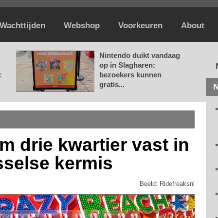
Wachttijden
Webshop
Voorkeuren
About
Nintendo duikt vandaag
op in Slagharen:
:
bezoekers kunnen
gratis...
N
m drie kwartier vast in
jsselse kermis
Beeld: Ridefreaksnl