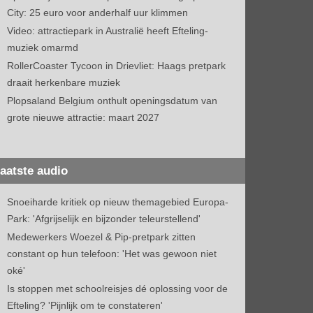
City: 25 euro voor anderhalf uur klimmen
Video: attractiepark in Australië heeft Efteling-
muziek omarmd
RollerCoaster Tycoon in Drievliet: Haags pretpark
draait herkenbare muziek
Plopsaland Belgium onthult openingsdatum van
grote nieuwe attractie: maart 2027
aatste audio
Snoeiharde kritiek op nieuw themagebied Europa-
Park: 'Afgrijselijk en bijzonder teleurstellend'
Medewerkers Woezel & Pip-pretpark zitten
constant op hun telefoon: 'Het was gewoon niet
oké'
Is stoppen met schoolreisjes dé oplossing voor de
Efteling? 'Pijnlijk om te constateren'