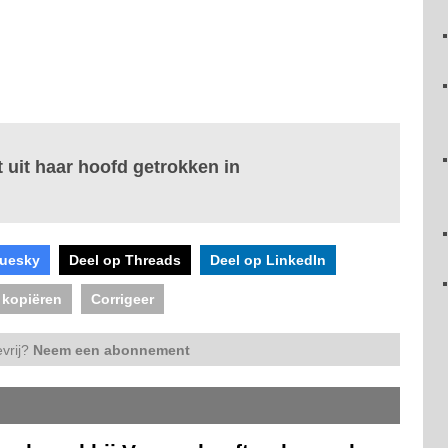
 uit haar hoofd getrokken in
luesky
Deel op Threads
Deel op LinkedIn
 kopiëren
Corrigeer
vrij?
Neem een abonnement