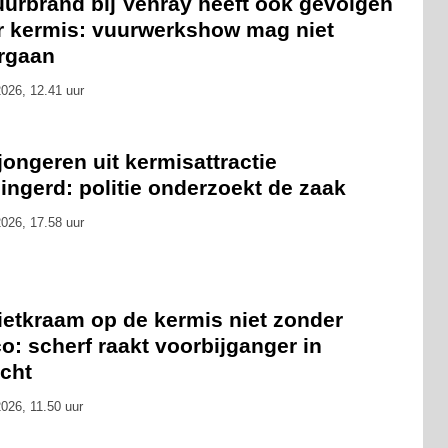
uurbrand bij Venray heeft ook gevolgen
r kermis: vuurwerkshow mag niet
rgaan
026, 12.41 uur
 jongeren uit kermisattractie
ingerd: politie onderzoekt de zaak
026, 17.58 uur
ietkraam op de kermis niet zonder
co: scherf raakt voorbijganger in
icht
026, 11.50 uur