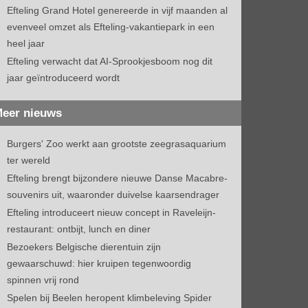
Efteling Grand Hotel genereerde in vijf maanden al
evenveel omzet als Efteling-vakantiepark in een
heel jaar
Efteling verwacht dat AI-Sprookjesboom nog dit
jaar geïntroduceerd wordt
eer nieuws
Burgers' Zoo werkt aan grootste zeegrasaquarium
ter wereld
Efteling brengt bijzondere nieuwe Danse Macabre-
souvenirs uit, waaronder duivelse kaarsendrager
Efteling introduceert nieuw concept in Raveleijn-
restaurant: ontbijt, lunch en diner
Bezoekers Belgische dierentuin zijn
gewaarschuwd: hier kruipen tegenwoordig
spinnen vrij rond
Spelen bij Beelen heropent klimbeleving Spider