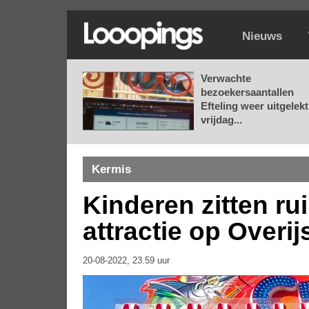
Nieuws
Verwachte
bezoekersaantallen
Efteling weer uitgelekt
vrijdag...
Kermis
Kinderen zitten rui
attractie op Overi
20-08-2022, 23.59 uur