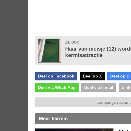
ZIE OOK
Haar van meisje (12) wordt
kermisattractie
Deel op Facebook
Deel op X
Deel op B
Deel via WhatsApp
Deel via e-mail
Link
Looopings reclame
Meer kermis