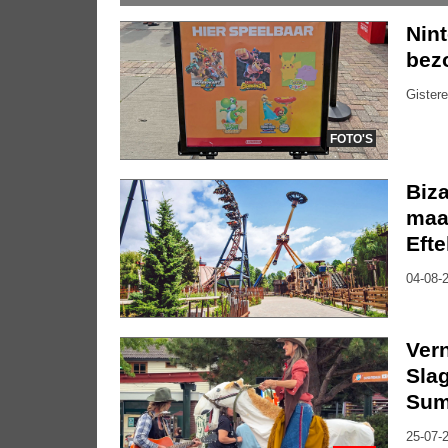
Nin
bez
Gistere
FOTO'S
Biza
maa
Efte
04-08-2
Vern
Slag
Sum
25-07-2