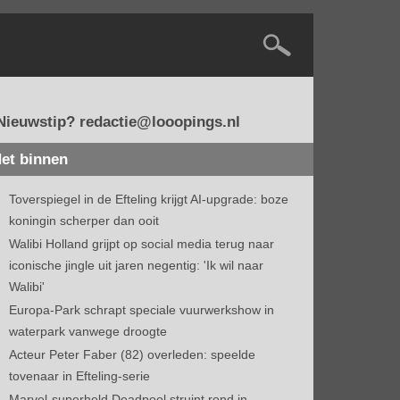
Nieuwstip? redactie@looopings.nl
et binnen
Toverspiegel in de Efteling krijgt AI-upgrade: boze
koningin scherper dan ooit
Walibi Holland grijpt op social media terug naar
iconische jingle uit jaren negentig: 'Ik wil naar
Walibi'
Europa-Park schrapt speciale vuurwerkshow in
waterpark vanwege droogte
Acteur Peter Faber (82) overleden: speelde
tovenaar in Efteling-serie
Marvel-superheld Deadpool struint rond in