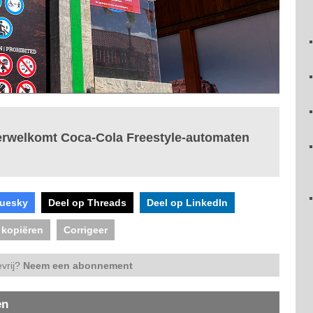
verwelkomt Coca-Cola Freestyle-automaten
luesky
Deel op Threads
Deel op LinkedIn
 kopiëren
Corrigeer
vrij?
Neem een abonnement
en