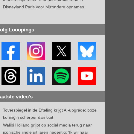
Disneyland Paris voor bijzondere opnames
olg Looopings
aatste video's
Toverspiegel in de Efteling krijgt AI-upgrade: boze
koningin scherper dan ooit
Walibi Holland grijpt op social media terug naar
iconische jingle uit jaren negentig: 'Ik wil naar