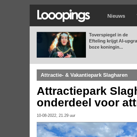
Nieuws
Toverspiegel in de
Efteling krijgt AI-upgr
boze koningin...
Attractie- & Vakantiepark Slagharen
Attractiepark Sla
onderdeel voor attr
10-08-2022, 21.29 uur