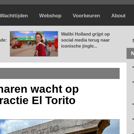
Wachttijden
Webshop
Voorkeuren
About
Walibi Holland grijpt op
ade:
social media terug naar
iconische jingle...
N
gharen wacht op
actie El Torito