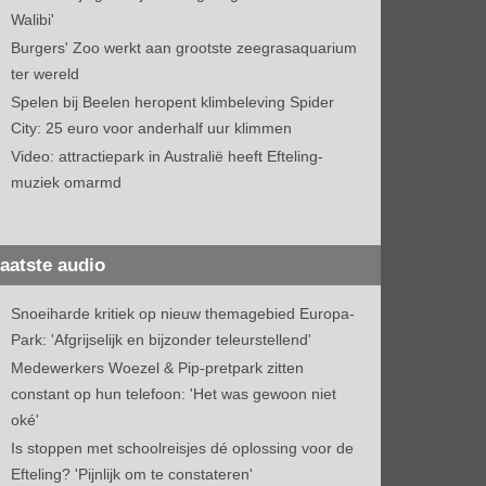
Walibi'
Burgers' Zoo werkt aan grootste zeegrasaquarium
ter wereld
Spelen bij Beelen heropent klimbeleving Spider
City: 25 euro voor anderhalf uur klimmen
Video: attractiepark in Australië heeft Efteling-
muziek omarmd
aatste audio
Snoeiharde kritiek op nieuw themagebied Europa-
Park: 'Afgrijselijk en bijzonder teleurstellend'
Medewerkers Woezel & Pip-pretpark zitten
constant op hun telefoon: 'Het was gewoon niet
oké'
Is stoppen met schoolreisjes dé oplossing voor de
Efteling? 'Pijnlijk om te constateren'