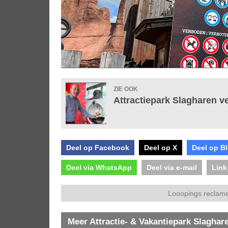
ZIE OOK
Attractiepark Slagharen 
Deel op Facebook
Deel op X
Deel op B
Deel via WhatsApp
Deel via e-mail
Link
Looopings reclame
Meer Attractie- & Vakantiepark Slaghar