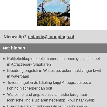
Nieuwstip?
redactie@looopings.nl
Net binnen
Politiehelikopter zoekt mannen na tonen geslachtsdeel
in Attractiepark Slagharen
Bloederig ongeluk in Walibi: bezoeker raakt vinger kwijt
in waterbaan
Toverspiegel in de Efteling krijgt AI-upgrade: boze
koningin scherper dan ooit
Walibi Holland grijpt op social media terug naar
iconische jingle uit jaren negentig: 'Ik wil naar Walibi'
Europa-Park schrapt speciale vuurwerkshow in