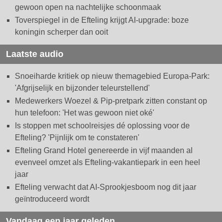
gewoon open na nachtelijke schoonmaak
Toverspiegel in de Efteling krijgt AI-upgrade: boze
koningin scherper dan ooit
Laatste audio
Snoeiharde kritiek op nieuw themagebied Europa-Park:
'Afgrijselijk en bijzonder teleurstellend'
Medewerkers Woezel & Pip-pretpark zitten constant op
hun telefoon: 'Het was gewoon niet oké'
Is stoppen met schoolreisjes dé oplossing voor de
Efteling? 'Pijnlijk om te constateren'
Efteling Grand Hotel genereerde in vijf maanden al
evenveel omzet als Efteling-vakantiepark in een heel
jaar
Efteling verwacht dat AI-Sprookjesboom nog dit jaar
geïntroduceerd wordt
Vandaag een jaar geleden