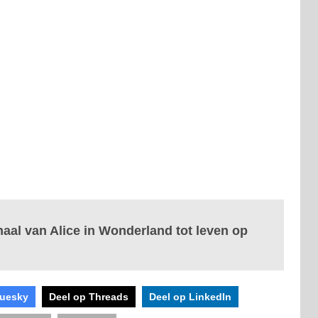
haal van Alice in Wonderland tot leven op
luesky
Deel op Threads
Deel op LinkedIn