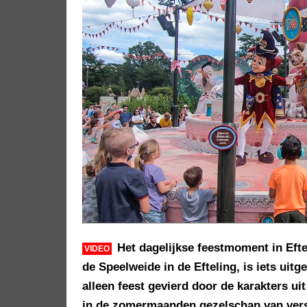
Het dagelijkse feestmoment in Eftel
VIDEO
de Speelweide in de Efteling, is iets uit
alleen feest gevierd door de karakters ui
in de zomermaanden gezelschap van vers