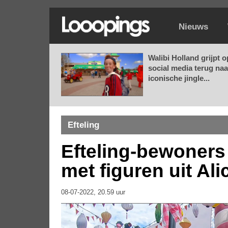
Nieuws
Walibi Holland grijpt o
social media terug naa
iconische jingle...
Efteling
Efteling-bewoners 
met figuren uit Al
08-07-2022, 20.59 uur