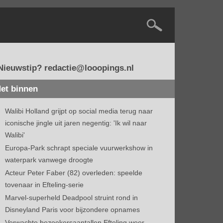
Nieuwstip? redactie@looopings.nl
et binnen
Walibi Holland grijpt op social media terug naar
iconische jingle uit jaren negentig: 'Ik wil naar
Walibi'
Europa-Park schrapt speciale vuurwerkshow in
waterpark vanwege droogte
Acteur Peter Faber (82) overleden: speelde
tovenaar in Efteling-serie
Marvel-superheld Deadpool struint rond in
Disneyland Paris voor bijzondere opnames
Verwachte bezoekersaantallen Efteling weer