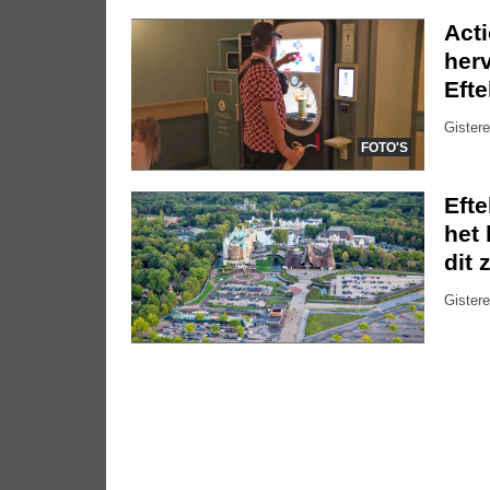
Act
herv
Efte
Gistere
FOTO'S
Eft
het 
dit 
Gistere