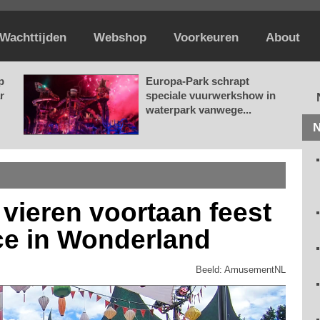
Wachttijden
Webshop
Voorkeuren
About
p
Europa-Park schrapt
r
speciale vuurwerkshow in
waterpark vanwege...
N
vieren voortaan feest
ice in Wonderland
Beeld: AmusementNL