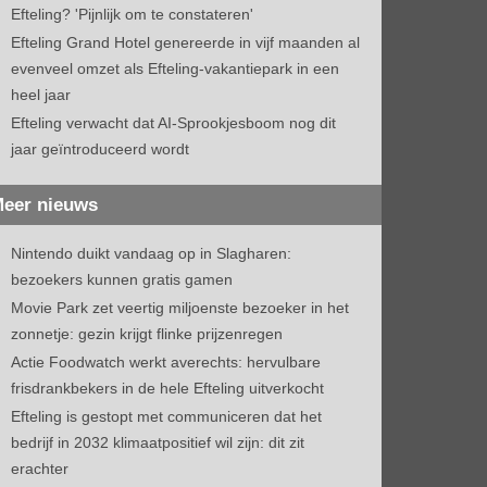
Efteling? 'Pijnlijk om te constateren'
Efteling Grand Hotel genereerde in vijf maanden al
evenveel omzet als Efteling-vakantiepark in een
heel jaar
Efteling verwacht dat AI-Sprookjesboom nog dit
jaar geïntroduceerd wordt
eer nieuws
Nintendo duikt vandaag op in Slagharen:
bezoekers kunnen gratis gamen
Movie Park zet veertig miljoenste bezoeker in het
zonnetje: gezin krijgt flinke prijzenregen
Actie Foodwatch werkt averechts: hervulbare
frisdrankbekers in de hele Efteling uitverkocht
Efteling is gestopt met communiceren dat het
bedrijf in 2032 klimaatpositief wil zijn: dit zit
erachter