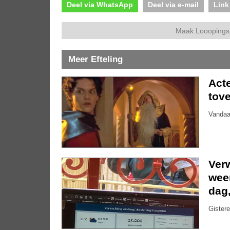
Deel via WhatsApp
Deel via e-mail
Link
Maak Looopings 
Meer Efteling
Acte
tove
Vandaa
Ver
weer
dag
Gistere