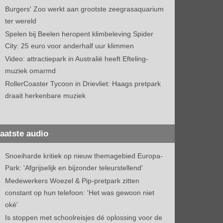
Burgers' Zoo werkt aan grootste zeegrasaquarium
ter wereld
Spelen bij Beelen heropent klimbeleving Spider
City: 25 euro voor anderhalf uur klimmen
Video: attractiepark in Australië heeft Efteling-
muziek omarmd
RollerCoaster Tycoon in Drievliet: Haags pretpark
draait herkenbare muziek
aatste audio
Snoeiharde kritiek op nieuw themagebied Europa-
Park: 'Afgrijselijk en bijzonder teleurstellend'
Medewerkers Woezel & Pip-pretpark zitten
constant op hun telefoon: 'Het was gewoon niet
oké'
Is stoppen met schoolreisjes dé oplossing voor de