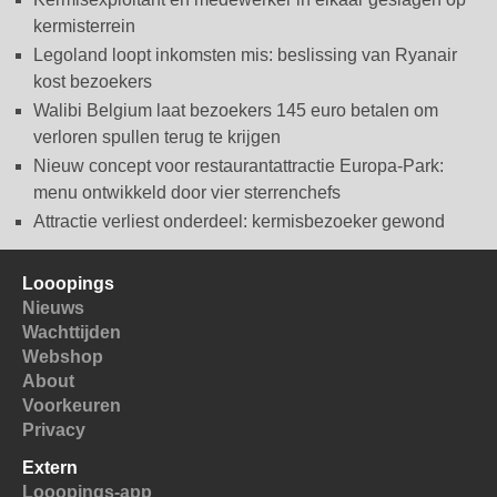
kermisterrein
Legoland loopt inkomsten mis: beslissing van Ryanair
kost bezoekers
Walibi Belgium laat bezoekers 145 euro betalen om
verloren spullen terug te krijgen
Nieuw concept voor restaurantattractie Europa-Park:
menu ontwikkeld door vier sterrenchefs
Attractie verliest onderdeel: kermisbezoeker gewond
Looopings
Nieuws
Wachttijden
Webshop
About
Voorkeuren
Privacy
Extern
Looopings-app