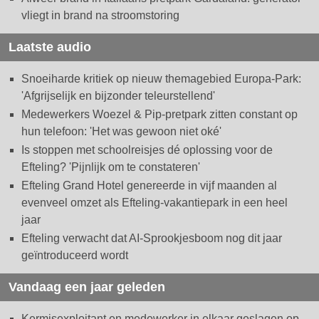
vliegt in brand na stroomstoring
Laatste audio
Snoeiharde kritiek op nieuw themagebied Europa-Park:
'Afgrijselijk en bijzonder teleurstellend'
Medewerkers Woezel & Pip-pretpark zitten constant op
hun telefoon: 'Het was gewoon niet oké'
Is stoppen met schoolreisjes dé oplossing voor de
Efteling? 'Pijnlijk om te constateren'
Efteling Grand Hotel genereerde in vijf maanden al
evenveel omzet als Efteling-vakantiepark in een heel
jaar
Efteling verwacht dat AI-Sprookjesboom nog dit jaar
geïntroduceerd wordt
Vandaag een jaar geleden
Kermisexploitant en medewerker in elkaar geslagen op