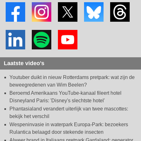
Laatste video's
Youtuber duikt in nieuw Rotterdams pretpark: wat zijn de
beweegredenen van Wim Beelen?
Beroemd Amerikaans YouTube-kanaal fileert hotel
Disneyland Paris: 'Disney's slechtste hotel'
Phantasialand verandert uiterlijk van twee mascottes:
bekijk het verschil
Wespeninvasie in waterpark Europa-Park: bezoekers
Rulantica belaagd door stekende insecten
Alweer brand in Italiaans pretpark Gardaland: generator