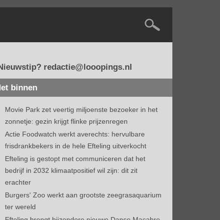
Nieuwstip? redactie@looopings.nl
et binnen
Movie Park zet veertig miljoenste bezoeker in het
zonnetje: gezin krijgt flinke prijzenregen
Actie Foodwatch werkt averechts: hervulbare
frisdrankbekers in de hele Efteling uitverkocht
Efteling is gestopt met communiceren dat het
bedrijf in 2032 klimaatpositief wil zijn: dit zit
erachter
Burgers' Zoo werkt aan grootste zeegrasaquarium
ter wereld
Efteling brengt bijzondere nieuwe Danse Macabre-