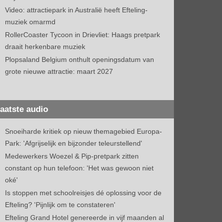
Video: attractiepark in Australië heeft Efteling-
muziek omarmd
RollerCoaster Tycoon in Drievliet: Haags pretpark
draait herkenbare muziek
Plopsaland Belgium onthult openingsdatum van
grote nieuwe attractie: maart 2027
aatste audio
Snoeiharde kritiek op nieuw themagebied Europa-
Park: 'Afgrijselijk en bijzonder teleurstellend'
Medewerkers Woezel & Pip-pretpark zitten
constant op hun telefoon: 'Het was gewoon niet
oké'
Is stoppen met schoolreisjes dé oplossing voor de
Efteling? 'Pijnlijk om te constateren'
Efteling Grand Hotel genereerde in vijf maanden al