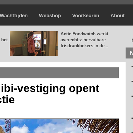
Wachttijden
Webshop
Voorkeuren
About
Actie Foodwatch werkt
 het
averechts: hervulbare
frisdrankbekers in de...
N
ibi-vestiging opent
tie