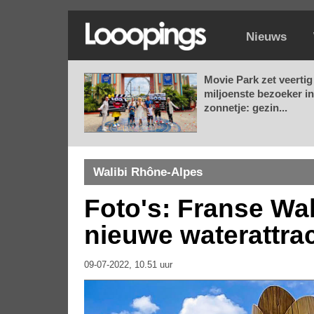
Nieuws
Movie Park zet veertig
miljoenste bezoeker in
zonnetje: gezin...
Walibi Rhône-Alpes
Foto's: Franse Wal
nieuwe waterattrac
09-07-2022, 10.51 uur