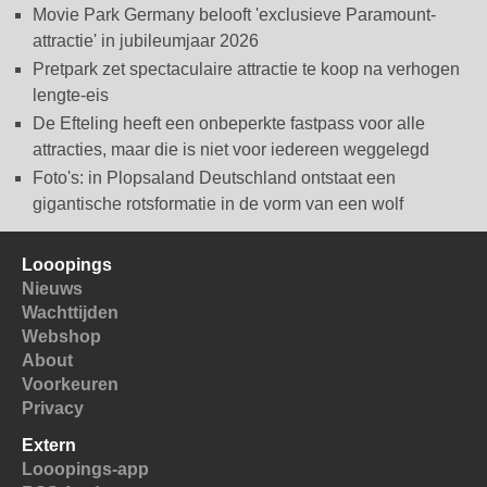
Movie Park Germany belooft 'exclusieve Paramount-
attractie' in jubileumjaar 2026
Pretpark zet spectaculaire attractie te koop na verhogen
lengte-eis
De Efteling heeft een onbeperkte fastpass voor alle
attracties, maar die is niet voor iedereen weggelegd
Foto's: in Plopsaland Deutschland ontstaat een
gigantische rotsformatie in de vorm van een wolf
Looopings
Nieuws
Wachttijden
Webshop
About
Voorkeuren
Privacy
Extern
Looopings-app