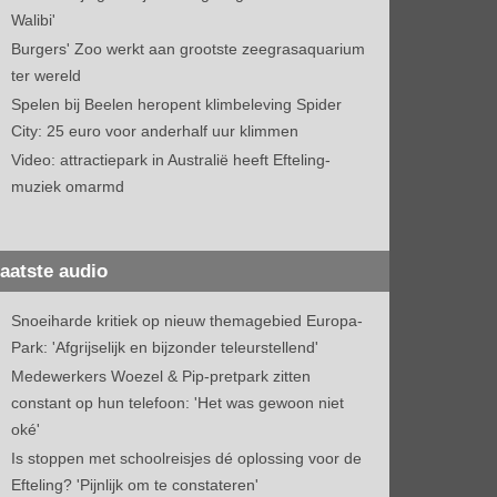
Walibi'
Burgers' Zoo werkt aan grootste zeegrasaquarium
ter wereld
Spelen bij Beelen heropent klimbeleving Spider
City: 25 euro voor anderhalf uur klimmen
Video: attractiepark in Australië heeft Efteling-
muziek omarmd
aatste audio
Snoeiharde kritiek op nieuw themagebied Europa-
Park: 'Afgrijselijk en bijzonder teleurstellend'
Medewerkers Woezel & Pip-pretpark zitten
constant op hun telefoon: 'Het was gewoon niet
oké'
Is stoppen met schoolreisjes dé oplossing voor de
Efteling? 'Pijnlijk om te constateren'