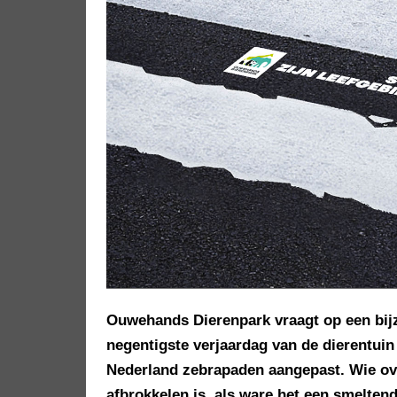
Ouwehands Dierenpark vraagt op een bijz
negentigste verjaardag van de dierentuin
Nederland zebrapaden aangepast. Wie over
afbrokkelen is, als ware het een smeltend