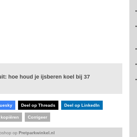
it: hoe houd je ijsberen koel bij 37
luesky
Deel op Threads
Deel op LinkedIn
 kopiëren
Corrigeer
bshop op
Pretparkwinkel.nl