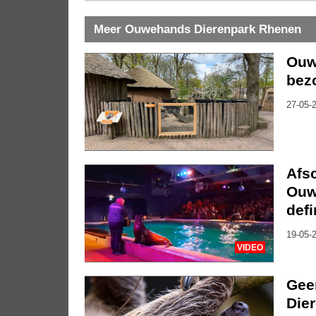
Meer Ouwehands Dierenpark Rhenen
Ouw
bez
27-05-2
Afs
Ouw
defi
19-05-2
VIDEO
Gee
Dier