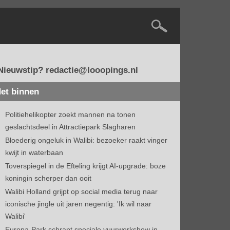
Nieuwstip? redactie@looopings.nl
et binnen
Politiehelikopter zoekt mannen na tonen
geslachtsdeel in Attractiepark Slagharen
Bloederig ongeluk in Walibi: bezoeker raakt vinger
kwijt in waterbaan
Toverspiegel in de Efteling krijgt AI-upgrade: boze
koningin scherper dan ooit
Walibi Holland grijpt op social media terug naar
iconische jingle uit jaren negentig: 'Ik wil naar
Walibi'
Europa-Park schrapt speciale vuurwerkshow in