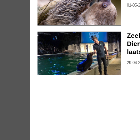
01-05-2
Zee
Die
laat
29-04-2