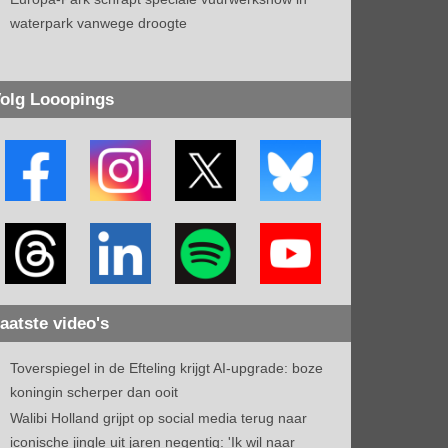
waterpark vanwege droogte
olg Looopings
aatste video's
Toverspiegel in de Efteling krijgt AI-upgrade: boze
koningin scherper dan ooit
Walibi Holland grijpt op social media terug naar
iconische jingle uit jaren negentig: 'Ik wil naar