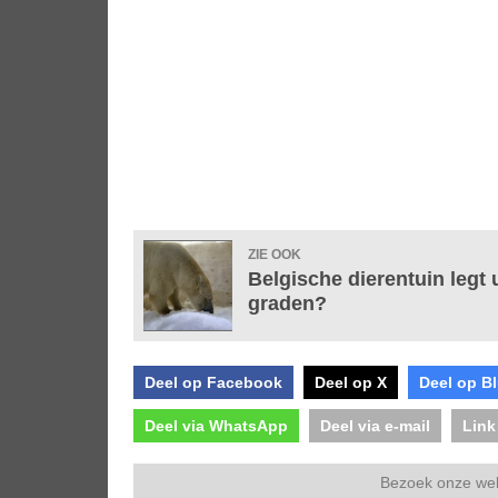
ZIE OOK
Belgische dierentuin legt u
graden?
Deel op Facebook
Deel op X
Deel op B
Deel via WhatsApp
Deel via e-mail
Link
Bezoek onze we