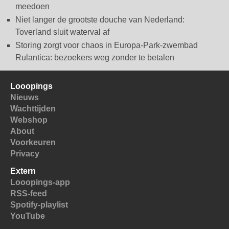
meedoen
Niet langer de grootste douche van Nederland:
Toverland sluit waterval af
Storing zorgt voor chaos in Europa-Park-zwembad
Rulantica: bezoekers weg zonder te betalen
Looopings
Nieuws
Wachttijden
Webshop
About
Voorkeuren
Privacy
Extern
Looopings-app
RSS-feed
Spotify-playlist
YouTube