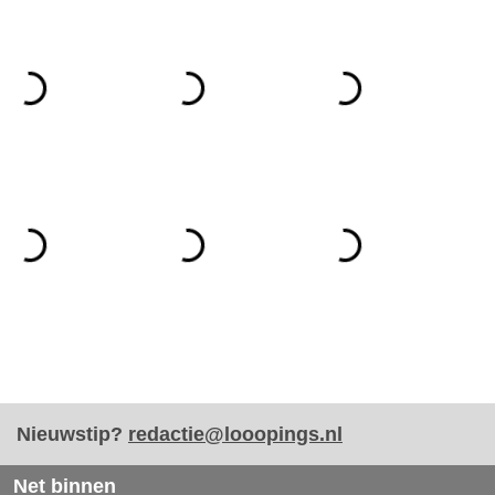
Nieuwstip?
redactie@looopings.nl
Net binnen