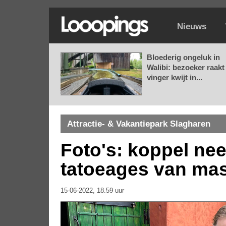
Nieuws
Bloederig ongeluk in
Walibi: bezoeker raakt
vinger kwijt in...
Attractie- & Vakantiepark Slagharen
Foto's: koppel n
tatoeages van mas
15-06-2022, 18.59 uur