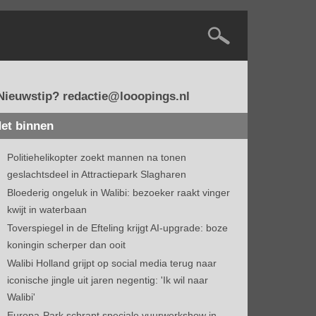
Nieuwstip? redactie@looopings.nl
et binnen
Politiehelikopter zoekt mannen na tonen
geslachtsdeel in Attractiepark Slagharen
Bloederig ongeluk in Walibi: bezoeker raakt vinger
kwijt in waterbaan
Toverspiegel in de Efteling krijgt AI-upgrade: boze
koningin scherper dan ooit
Walibi Holland grijpt op social media terug naar
iconische jingle uit jaren negentig: 'Ik wil naar
Walibi'
Europa-Park schrapt speciale vuurwerkshow in