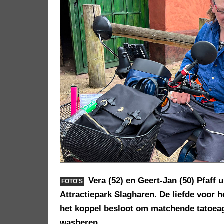
Vera (52) en Geert-Jan (50) Pfaff 
FOTO'S
Attractiepark Slagharen. De liefde voor h
het koppel besloot om matchende tatoea
wasberen.