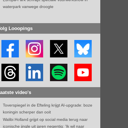
waterpark vanwege droogte
olg Looopings
aatste video's
Toverspiegel in de Efteling krijgt AI-upgrade: boze
koningin scherper dan ooit
Walibi Holland grijpt op social media terug naar
iconische jingle uit jaren negentig: 'Ik wil naar