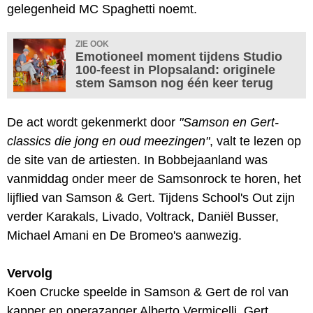
gelegenheid MC Spaghetti noemt.
ZIE OOK
Emotioneel moment tijdens Studio
100-feest in Plopsaland: originele
stem Samson nog één keer terug
De act wordt gekenmerkt door
"Samson en Gert-
classics die jong en oud meezingen"
, valt te lezen op
de site van de artiesten. In Bobbejaanland was
vanmiddag onder meer de Samsonrock te horen, het
lijflied van Samson & Gert. Tijdens School's Out zijn
verder Karakals, Livado, Voltrack, Daniël Busser,
Michael Amani en De Bromeo's aanwezig.
Vervolg
Koen Crucke speelde in Samson & Gert de rol van
kapper en operazanger Alberto Vermicelli. Gert