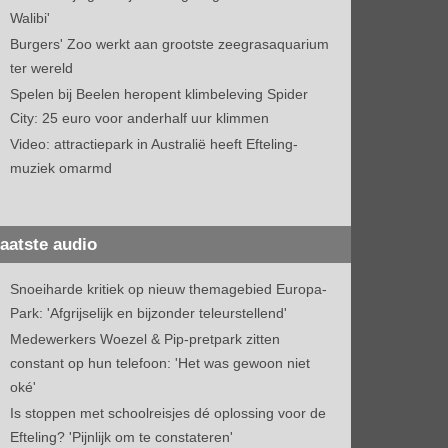
Walibi'
Burgers' Zoo werkt aan grootste zeegrasaquarium
ter wereld
Spelen bij Beelen heropent klimbeleving Spider
City: 25 euro voor anderhalf uur klimmen
Video: attractiepark in Australië heeft Efteling-
muziek omarmd
aatste audio
Snoeiharde kritiek op nieuw themagebied Europa-
Park: 'Afgrijselijk en bijzonder teleurstellend'
Medewerkers Woezel & Pip-pretpark zitten
constant op hun telefoon: 'Het was gewoon niet
oké'
Is stoppen met schoolreisjes dé oplossing voor de
Efteling? 'Pijnlijk om te constateren'