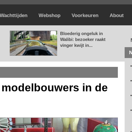
Wachttijden
Webshop
Voorkeuren
About
Bloederig ongeluk in
Walibi: bezoeker raakt
vinger kwijt in...
N
t modelbouwers in de