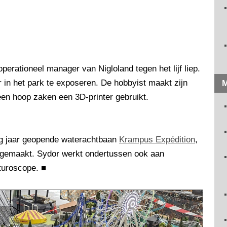
erationeel manager van Nigloland tegen het lijf liep.
 in het park te exposeren. De hobbyist maakt zijn
M
een hoop zaken een 3D-printer gebruikt.
rig jaar geopende waterachtbaan
Krampus Expédition
,
agemaakt. Sydor werkt ondertussen ook aan
uturoscope.
■