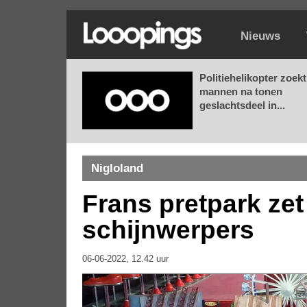
Nieuws
Politiehelikopter zoekt
mannen na tonen
geslachtsdeel in...
Nigloland
Frans pretpark ze
schijnwerpers
06-06-2022, 12.42 uur