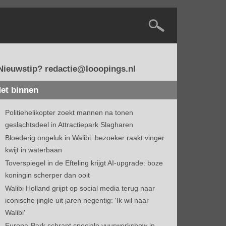
Nieuwstip? redactie@looopings.nl
et binnen
Politiehelikopter zoekt mannen na tonen
geslachtsdeel in Attractiepark Slagharen
Bloederig ongeluk in Walibi: bezoeker raakt vinger
kwijt in waterbaan
Toverspiegel in de Efteling krijgt AI-upgrade: boze
koningin scherper dan ooit
Walibi Holland grijpt op social media terug naar
iconische jingle uit jaren negentig: 'Ik wil naar
Walibi'
Europa-Park schrapt speciale vuurwerkshow in