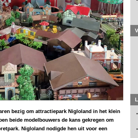
V
L
aren bezig om attractiepark Nigloland in het klein
bben beide modelbouwers de kans gekregen om
pretpark. Nigloland nodigde hen uit voor een