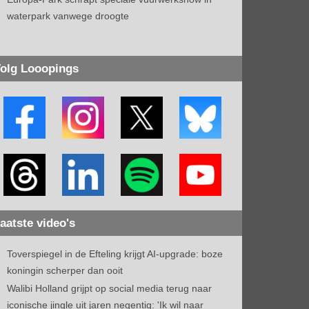
waterpark vanwege droogte
olg Looopings
aatste video's
Toverspiegel in de Efteling krijgt AI-upgrade: boze
koningin scherper dan ooit
Walibi Holland grijpt op social media terug naar
iconische jingle uit jaren negentig: 'Ik wil naar