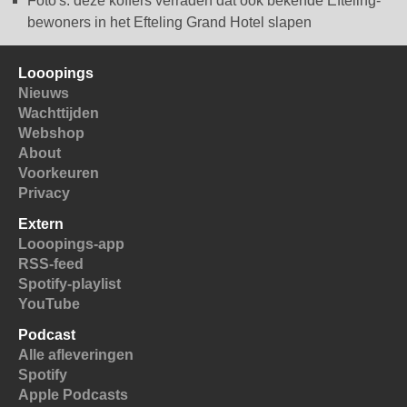
Foto's: deze koffers verraden dat ook bekende Efteling-
bewoners in het Efteling Grand Hotel slapen
Looopings
Nieuws
Wachttijden
Webshop
About
Voorkeuren
Privacy
Extern
Looopings-app
RSS-feed
Spotify-playlist
YouTube
Podcast
Alle afleveringen
Spotify
Apple Podcasts