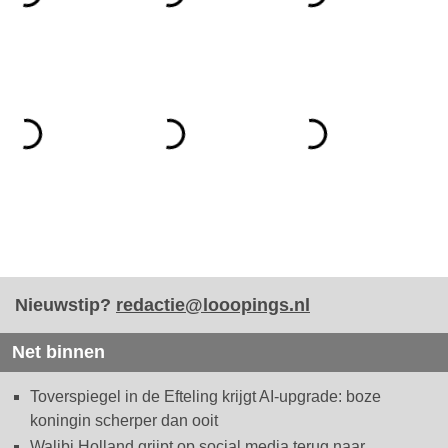
Nieuwstip?
redactie@looopings.nl
Net binnen
Toverspiegel in de Efteling krijgt AI-upgrade: boze
koningin scherper dan ooit
Walibi Holland grijpt op social media terug naar