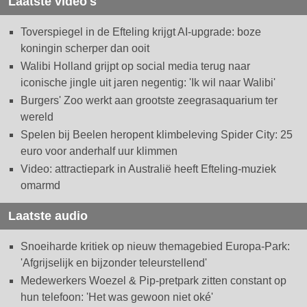
Laatste video's
Toverspiegel in de Efteling krijgt AI-upgrade: boze
koningin scherper dan ooit
Walibi Holland grijpt op social media terug naar
iconische jingle uit jaren negentig: 'Ik wil naar Walibi'
Burgers' Zoo werkt aan grootste zeegrasaquarium ter
wereld
Spelen bij Beelen heropent klimbeleving Spider City: 25
euro voor anderhalf uur klimmen
Video: attractiepark in Australië heeft Efteling-muziek
omarmd
Laatste audio
Snoeiharde kritiek op nieuw themagebied Europa-Park:
'Afgrijselijk en bijzonder teleurstellend'
Medewerkers Woezel & Pip-pretpark zitten constant op
hun telefoon: 'Het was gewoon niet oké'