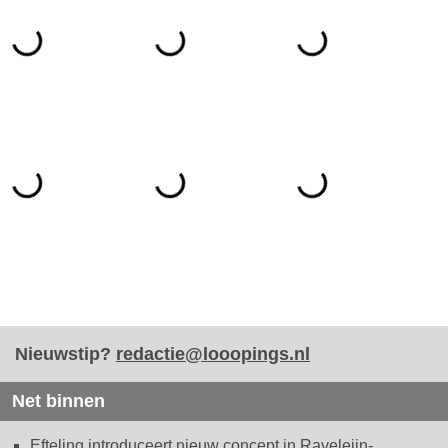
Nieuwstip?
redactie@looopings.nl
Net binnen
Efteling introduceert nieuw concept in Raveleijn-