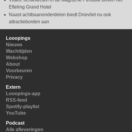
Efteling Grand Hotel
Naast achtbaanonderdelen biedt Drievliet nu ook
attractieborden aan
Looopings
Nieuws
Wachttijden
Webshop
About
Voorkeuren
Privacy
Extern
Looopings-app
RSS-feed
Spotify-playlist
YouTube
Podcast
Alle afleveringen