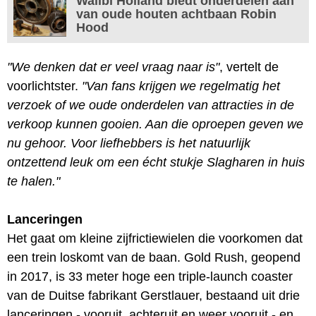
Walibi Holland biedt onderdelen aan
van oude houten achtbaan Robin
Hood
"We denken dat er veel vraag naar is"
, vertelt de
voorlichtster.
"Van fans krijgen we regelmatig het
verzoek of we oude onderdelen van attracties in de
verkoop kunnen gooien. Aan die oproepen geven we
nu gehoor. Voor liefhebbers is het natuurlijk
ontzettend leuk om een écht stukje Slagharen in huis
te halen."
Lanceringen
Het gaat om kleine zijfrictiewielen die voorkomen dat
een trein loskomt van de baan. Gold Rush, geopend
in 2017, is 33 meter hoge een triple-launch coaster
van de Duitse fabrikant Gerstlauer, bestaand uit drie
lanceringen - vooruit, achteruit en weer vooruit - en