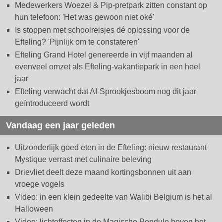
Medewerkers Woezel & Pip-pretpark zitten constant op
hun telefoon: 'Het was gewoon niet oké'
Is stoppen met schoolreisjes dé oplossing voor de
Efteling? 'Pijnlijk om te constateren'
Efteling Grand Hotel genereerde in vijf maanden al
evenveel omzet als Efteling-vakantiepark in een heel
jaar
Efteling verwacht dat AI-Sprookjesboom nog dit jaar
geïntroduceerd wordt
Vandaag een jaar geleden
Uitzonderlijk goed eten in de Efteling: nieuw restaurant
Mystique verrast met culinaire beleving
Drievliet deelt deze maand kortingsbonnen uit aan
vroege vogels
Video: in een klein gedeelte van Walibi Belgium is het al
Halloween
Video: lichteffecten in de Magische Pendule boven het