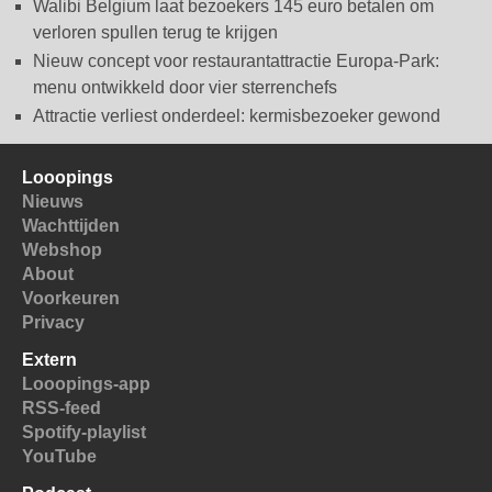
Walibi Belgium laat bezoekers 145 euro betalen om
verloren spullen terug te krijgen
Nieuw concept voor restaurantattractie Europa-Park:
menu ontwikkeld door vier sterrenchefs
Attractie verliest onderdeel: kermisbezoeker gewond
Looopings
Nieuws
Wachttijden
Webshop
About
Voorkeuren
Privacy
Extern
Looopings-app
RSS-feed
Spotify-playlist
YouTube