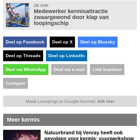
ZIE OOK
Medewerker kermisattractie
zwaargewond door klap van
loopingschip
Deel op Facebook
Deel op X
Deel op Bluesky
Deel op Threads
Deel op LinkedIn
Deel via WhatsApp
Deel via e-mail
Link kopiëren
Corrigeer
Maak Looopings je Google-favoriet:
klik hier
Meer kermis
Natuurbrand bij Venray heeft ook
gevolgen voor kermis: vuurwerkshow