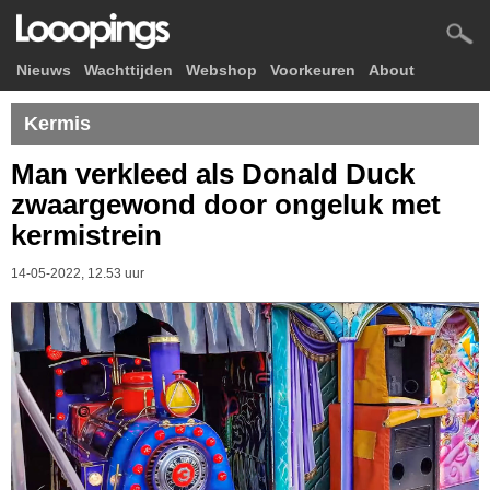
Nieuws
Wachttijden
Webshop
Voorkeuren
About
Kermis
Man verkleed als Donald Duck
zwaargewond door ongeluk met
kermistrein
14-05-2022, 12.53 uur