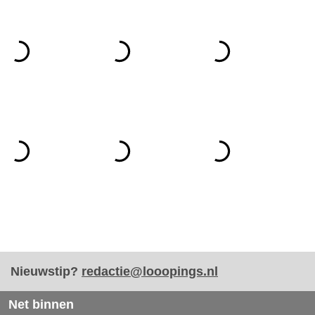
Nieuwstip?
redactie@looopings.nl
Net binnen