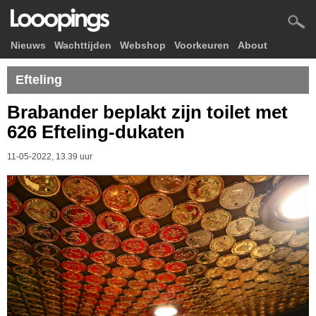
Nieuws
Wachttijden
Webshop
Voorkeuren
About
Efteling
Brabander beplakt zijn toilet met
626 Efteling-dukaten
11-05-2022, 13.39 uur