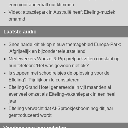
euro voor anderhalf uur klimmen
Video: attractiepark in Australië heeft Efteling-muziek
omarmd
Laatste audio
Snoeiharde kritiek op nieuw themagebied Europa-Park:
'Afgrijselijk en bijzonder teleurstellend'
Medewerkers Woezel & Pip-pretpark zitten constant op
hun telefoon: 'Het was gewoon niet oké'
Is stoppen met schoolreisjes dé oplossing voor de
Efteling? 'Pijnlijk om te constateren'
Efteling Grand Hotel genereerde in vijf maanden al
evenveel omzet als Efteling-vakantiepark in een heel
jaar
Efteling verwacht dat AI-Sprookjesboom nog dit jaar
geïntroduceerd wordt
Vandaag een jaar geleden