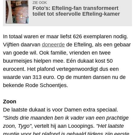
ZIE OOK
Foto's: Efteling-fan transformeert
toilet tot sfeervolle Efteling-kamer
In totaal waren er maar liefst 626 exemplaren nodig.
Vijftien daarvan
doneerde
de Efteling, als een gebaar
van goede wil. Ook familie, vrienden en twee
buurmeisjes hielpen mee. Eén dukaat kost 50
eurocent. Het plafond vertegenwoordigt dus een
waarde van 313 euro. Op de munten dansen nu de
bekende Rode Schoentjes.
Zoon
De laatste dukaat is voor Damen extra speciaal.
"Sinds drie maanden ben ik vader van een prachtige
zoon, Tygo"
, vertelt hij aan Looopings.
"Het laatste
muntje voor het plafond is gehaald tijdens zijn eerste