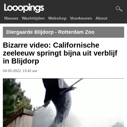
Nieuws
Wachttijden
Webshop
Voorkeuren
About
Diergaarde Blijdorp - Rotterdam Zoo
Bizarre video: Californische
zeeleeuw springt bijna uit verblijf
in Blijdorp
04-05-2022, 13.42 uur