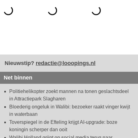
Nieuwstip?
redactie@looopings.nl
Net binnen
Politiehelikopter zoekt mannen na tonen geslachtsdeel
in Attractiepark Slagharen
Bloederig ongeluk in Walibi: bezoeker raakt vinger kwijt
in waterbaan
Toverspiegel in de Efteling krijgt AI-upgrade: boze
koningin scherper dan ooit
Walibi Holland grijpt op social media terug naar