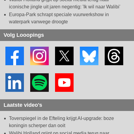
iconische jingle uit jaren negentig: 'Ik wil naar Walibi'
Europa-Park schrapt speciale vuurwerkshow in
waterpark vanwege droogte
Volg Looopings
Laatste video's
Toverspiegel in de Efteling krijgt AI-upgrade: boze
koningin scherper dan ooit
Walibi Holland grijpt op social media terug naar