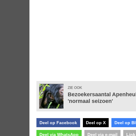
ZIE OOK
Bezoekersaantal Apenheul 
'normaal seizoen'
Deel op Facebook
Deel op X
Deel op B
Deel via WhatsApp
Deel via e-mail
Link