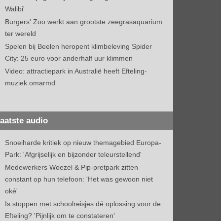
Walibi'
Burgers' Zoo werkt aan grootste zeegrasaquarium
ter wereld
Spelen bij Beelen heropent klimbeleving Spider
City: 25 euro voor anderhalf uur klimmen
Video: attractiepark in Australië heeft Efteling-
muziek omarmd
aatste audio
Snoeiharde kritiek op nieuw themagebied Europa-
Park: 'Afgrijselijk en bijzonder teleurstellend'
Medewerkers Woezel & Pip-pretpark zitten
constant op hun telefoon: 'Het was gewoon niet
oké'
Is stoppen met schoolreisjes dé oplossing voor de
Efteling? 'Pijnlijk om te constateren'