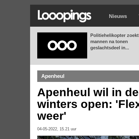
Nieuws
Politiehelikopter zoekt
mannen na tonen
geslachtsdeel in...
Apenheul
Apenheul wil in d
winters open: 'Fle
weer'
04-05-2022, 15.21 uur