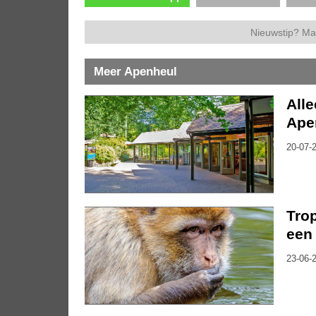
Nieuwstip? Ma
Meer Apenheul
Alle
Ape
20-07-2
Trop
een 
23-06-2