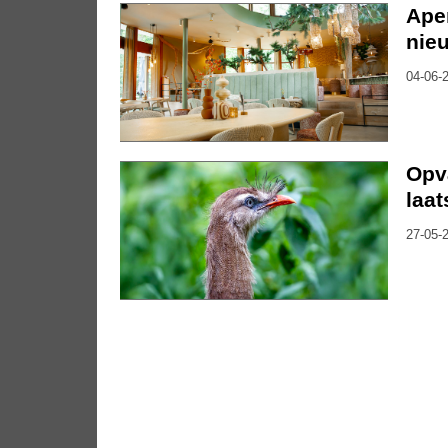
Ape
nie
04-06-2
Opv
laa
27-05-2