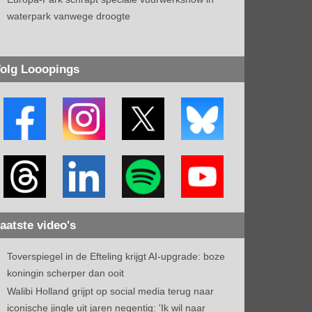
waterpark vanwege droogte
olg Looopings
aatste video's
Toverspiegel in de Efteling krijgt AI-upgrade: boze
koningin scherper dan ooit
Walibi Holland grijpt op social media terug naar
iconische jingle uit jaren negentig: 'Ik wil naar