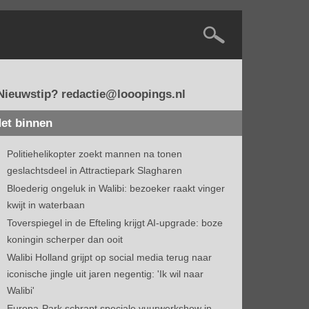
Nieuwstip? redactie@looopings.nl
et binnen
Politiehelikopter zoekt mannen na tonen
geslachtsdeel in Attractiepark Slagharen
Bloederig ongeluk in Walibi: bezoeker raakt vinger
kwijt in waterbaan
Toverspiegel in de Efteling krijgt AI-upgrade: boze
koningin scherper dan ooit
Walibi Holland grijpt op social media terug naar
iconische jingle uit jaren negentig: 'Ik wil naar
Walibi'
Europa-Park schrapt speciale vuurwerkshow in