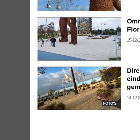
Omr
Flor
15-12-2
Dire
ein
gem
14-12-2
FOTO'S