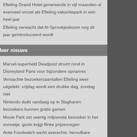
Efteling Grand Hotel genereerde in vijf maanden al
evenveel omzet als Efteling-vakantiepark in een
heel jaar
Efteling verwacht dat AI-Sprookjesboom nog dit
jaar geïntroduceerd wordt
eer nieuws
Marvel-superheld Deadpool struint rond in
Disneyland Paris voor bijzondere opnames
Verwachte bezoekersaantallen Efteling weer
uitgelekt: vrijdag wordt een drukke dag, zondag
niet
Nintendo duikt vandaag op in Slagharen:
bezoekers kunnen gratis gamen
Movie Park zet veertig miljoenste bezoeker in het
zonnetje: gezin krijgt flinke prijzenregen
Actie Foodwatch werkt averechts: hervulbare