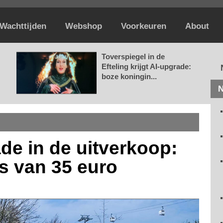
Wachttijden
Webshop
Voorkeuren
About
Toverspiegel in de
Efteling krijgt AI-upgrade:
boze koningin...
N
ade in de uitverkoop:
ts van 35 euro