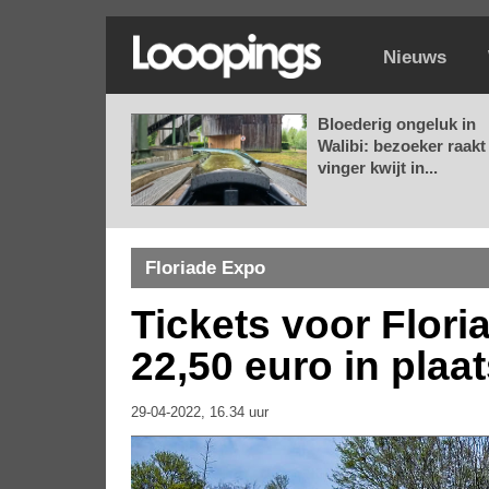
Nieuws
Bloederig ongeluk in
Walibi: bezoeker raakt
vinger kwijt in...
Floriade Expo
Tickets voor Flori
22,50 euro in plaa
29-04-2022, 16.34 uur