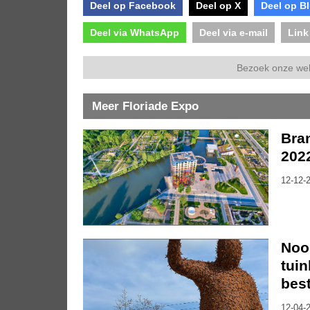
Deel op Facebook
Deel op X
Deel op B
Deel via WhatsApp
Deel via e-mail
Link
Bezoek onze we
Meer Floriade Expo
Bran
2022
12-12-2
Nooi
tui
bes
12-04-2