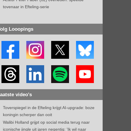
tovenaar in Efteling-serie
olg Looopings
aatste video's
Toverspiegel in de Efteling krijgt AI-upgrade: boze
koningin scherper dan ooit
Walibi Holland grijpt op social media terug naar
iconische jingle uit jaren negentig: 'Ik wil naar