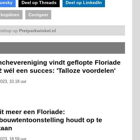
luesky
Deel op Threads
Deel op LinkedIn
 kopiëren
Corrigeer
bshop op
Pretparkwinkel.nl
chevereniging vindt geflopte Floriade
 wél een succes: 'Talloze voordelen'
023, 10.18 uur
t meer een Floriade:
nbouwtentoonstelling houdt op te
taan
023, 18.59 uur