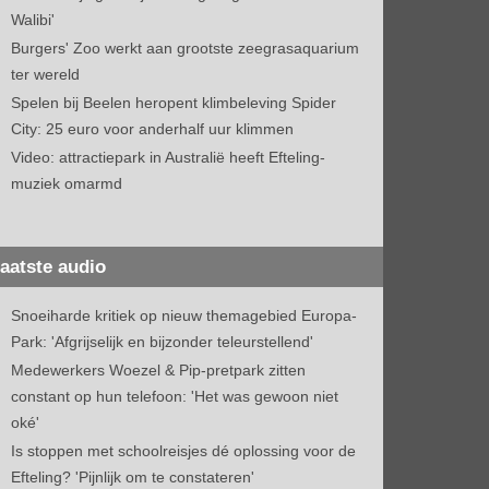
Walibi'
Burgers' Zoo werkt aan grootste zeegrasaquarium
ter wereld
Spelen bij Beelen heropent klimbeleving Spider
City: 25 euro voor anderhalf uur klimmen
Video: attractiepark in Australië heeft Efteling-
muziek omarmd
aatste audio
Snoeiharde kritiek op nieuw themagebied Europa-
Park: 'Afgrijselijk en bijzonder teleurstellend'
Medewerkers Woezel & Pip-pretpark zitten
constant op hun telefoon: 'Het was gewoon niet
oké'
Is stoppen met schoolreisjes dé oplossing voor de
Efteling? 'Pijnlijk om te constateren'