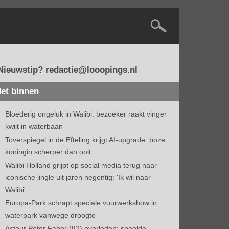
Nieuwstip? redactie@looopings.nl
et binnen
Bloederig ongeluk in Walibi: bezoeker raakt vinger
kwijt in waterbaan
Toverspiegel in de Efteling krijgt AI-upgrade: boze
koningin scherper dan ooit
Walibi Holland grijpt op social media terug naar
iconische jingle uit jaren negentig: 'Ik wil naar
Walibi'
Europa-Park schrapt speciale vuurwerkshow in
waterpark vanwege droogte
Acteur Peter Faber (82) overleden: speelde