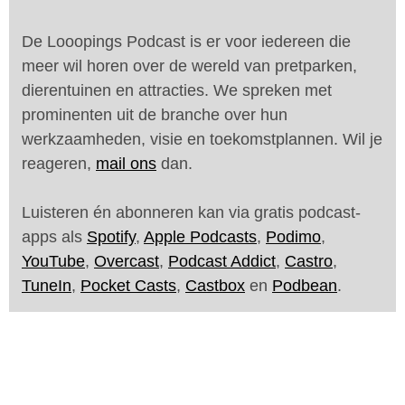
De Looopings Podcast is er voor iedereen die
meer wil horen over de wereld van pretparken,
dierentuinen en attracties. We spreken met
prominenten uit de branche over hun
werkzaamheden, visie en toekomstplannen. Wil je
reageren,
mail ons
dan.
Luisteren én abonneren kan via gratis podcast-
apps als
Spotify
,
Apple Podcasts
,
Podimo
,
YouTube
,
Overcast
,
Podcast Addict
,
Castro
,
TuneIn
,
Pocket Casts
,
Castbox
en
Podbean
.