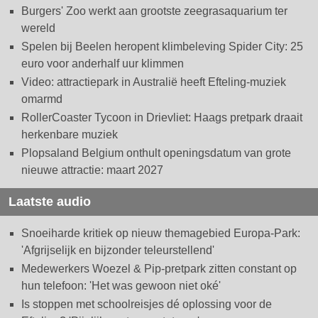
Burgers' Zoo werkt aan grootste zeegrasaquarium ter
wereld
Spelen bij Beelen heropent klimbeleving Spider City: 25
euro voor anderhalf uur klimmen
Video: attractiepark in Australië heeft Efteling-muziek
omarmd
RollerCoaster Tycoon in Drievliet: Haags pretpark draait
herkenbare muziek
Plopsaland Belgium onthult openingsdatum van grote
nieuwe attractie: maart 2027
Laatste audio
Snoeiharde kritiek op nieuw themagebied Europa-Park:
'Afgrijselijk en bijzonder teleurstellend'
Medewerkers Woezel & Pip-pretpark zitten constant op
hun telefoon: 'Het was gewoon niet oké'
Is stoppen met schoolreisjes dé oplossing voor de