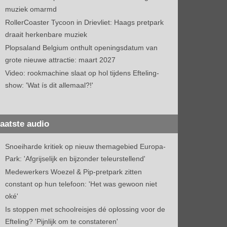
muziek omarmd
RollerCoaster Tycoon in Drievliet: Haags pretpark
draait herkenbare muziek
Plopsaland Belgium onthult openingsdatum van
grote nieuwe attractie: maart 2027
Video: rookmachine slaat op hol tijdens Efteling-
show: 'Wat ís dit allemaal?!'
aatste audio
Snoeiharde kritiek op nieuw themagebied Europa-
Park: 'Afgrijselijk en bijzonder teleurstellend'
Medewerkers Woezel & Pip-pretpark zitten
constant op hun telefoon: 'Het was gewoon niet
oké'
Is stoppen met schoolreisjes dé oplossing voor de
Efteling? 'Pijnlijk om te constateren'