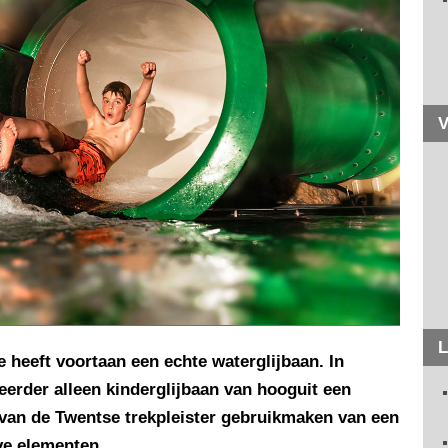
V
L
e heeft voortaan een echte waterglijbaan. In
erder alleen kinderglijbaan van hooguit een
van de Twentse trekpleister gebruikmaken van een
eve elementen.