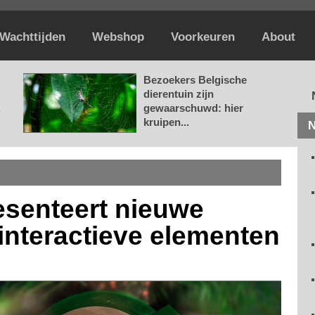
Wachttijden
Webshop
Voorkeuren
About
Bezoekers Belgische
dierentuin zijn
.
gewaarschuwd: hier
kruipen...
N
esenteert nieuwe
interactieve elementen