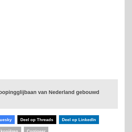
 loopingglijbaan van Nederland gebouwd
luesky
Deel op Threads
Deel op LinkedIn
 kopiëren
Corrigeer