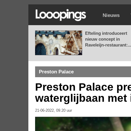
Nieuws
Efteling introduceert
nieuw concept in
Raveleijn-restaurant:..
Preston Palace
Preston Palace pr
waterglijbaan met 
21-06-2022, 09.20 uur