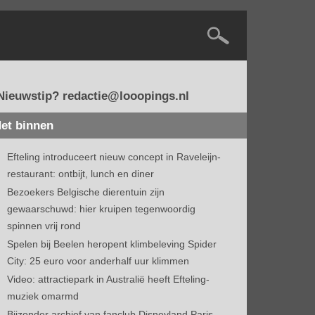
Nieuwstip? redactie@looopings.nl
et binnen
Efteling introduceert nieuw concept in Raveleijn-
restaurant: ontbijt, lunch en diner
Bezoekers Belgische dierentuin zijn
gewaarschuwd: hier kruipen tegenwoordig
spinnen vrij rond
Spelen bij Beelen heropent klimbeleving Spider
City: 25 euro voor anderhalf uur klimmen
Video: attractiepark in Australië heeft Efteling-
muziek omarmd
Bijzonder archief van fanclub Disneyland Paris