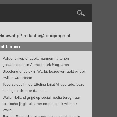
Nieuwstip? redactie@looopings.nl
et binnen
Politiehelikopter zoekt mannen na tonen
geslachtsdeel in Attractiepark Slagharen
Bloederig ongeluk in Walibi: bezoeker raakt vinger
kwijt in waterbaan
Toverspiegel in de Efteling krijgt AI-upgrade: boze
koningin scherper dan ooit
Walibi Holland grijpt op social media terug naar
iconische jingle uit jaren negentig: 'Ik wil naar
Walibi'
Europa-Park schrapt speciale vuurwerkshow in