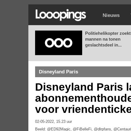
Nieuws
Politiehelikopter zoekt
mannen na tonen
geslachtsdeel in...
Disneyland Paris
Disneyland Paris l
abonnementhouders
voor vriendentick
02-05-2022, 15.23 uur
Beeld: @ED92Magic, @FiBelleFi, @dlrpfans, @Centaur