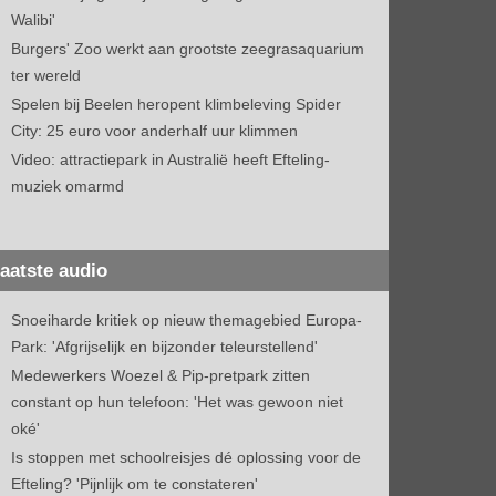
Walibi'
Burgers' Zoo werkt aan grootste zeegrasaquarium
ter wereld
Spelen bij Beelen heropent klimbeleving Spider
City: 25 euro voor anderhalf uur klimmen
Video: attractiepark in Australië heeft Efteling-
muziek omarmd
aatste audio
Snoeiharde kritiek op nieuw themagebied Europa-
Park: 'Afgrijselijk en bijzonder teleurstellend'
Medewerkers Woezel & Pip-pretpark zitten
constant op hun telefoon: 'Het was gewoon niet
oké'
Is stoppen met schoolreisjes dé oplossing voor de
Efteling? 'Pijnlijk om te constateren'