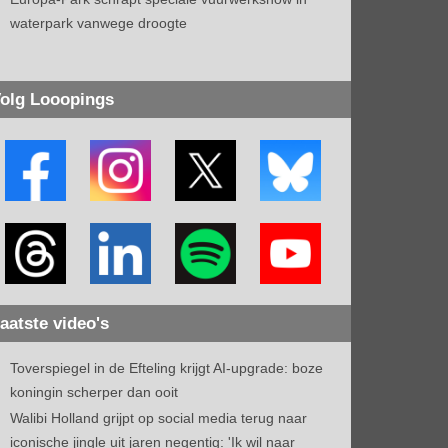
waterpark vanwege droogte
olg Looopings
aatste video's
Toverspiegel in de Efteling krijgt AI-upgrade: boze
koningin scherper dan ooit
Walibi Holland grijpt op social media terug naar
iconische jingle uit jaren negentig: 'Ik wil naar