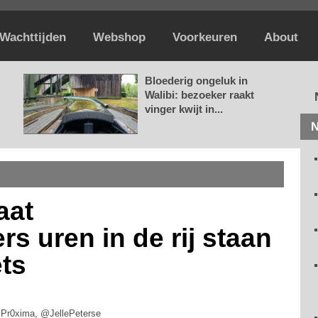
Wachttijden
Webshop
Voorkeuren
About
Bloederig ongeluk in
Walibi: bezoeker raakt
vinger kwijt in...
N
aat
 uren in de rij staan
ets
iPr0xima, @JellePeterse