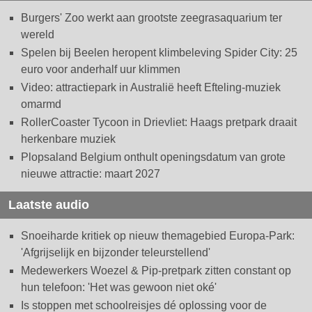
Burgers' Zoo werkt aan grootste zeegrasaquarium ter
wereld
Spelen bij Beelen heropent klimbeleving Spider City: 25
euro voor anderhalf uur klimmen
Video: attractiepark in Australië heeft Efteling-muziek
omarmd
RollerCoaster Tycoon in Drievliet: Haags pretpark draait
herkenbare muziek
Plopsaland Belgium onthult openingsdatum van grote
nieuwe attractie: maart 2027
Laatste audio
Snoeiharde kritiek op nieuw themagebied Europa-Park:
'Afgrijselijk en bijzonder teleurstellend'
Medewerkers Woezel & Pip-pretpark zitten constant op
hun telefoon: 'Het was gewoon niet oké'
Is stoppen met schoolreisjes dé oplossing voor de