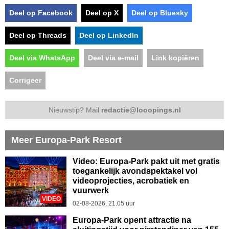
Deel op Facebook
Deel op X
Deel op Bluesky
Deel op Threads
Deel op LinkedIn
Deel via WhatsApp
Deel via e-mail
Link kopiëren
Corrigeer
Nieuwstip? Mail
redactie@looopings.nl
Meer Europa-Park Resort
Video: Europa-Park pakt uit met gratis
toegankelijk avondspektakel vol
videoprojecties, acrobatiek en
vuurwerk
VIDEO
02-08-2026, 21.05 uur
Europa-Park opent attractie na