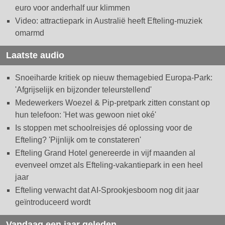
euro voor anderhalf uur klimmen
Video: attractiepark in Australië heeft Efteling-muziek
omarmd
Laatste audio
Snoeiharde kritiek op nieuw themagebied Europa-Park:
'Afgrijselijk en bijzonder teleurstellend'
Medewerkers Woezel & Pip-pretpark zitten constant op
hun telefoon: 'Het was gewoon niet oké'
Is stoppen met schoolreisjes dé oplossing voor de
Efteling? 'Pijnlijk om te constateren'
Efteling Grand Hotel genereerde in vijf maanden al
evenveel omzet als Efteling-vakantiepark in een heel
jaar
Efteling verwacht dat AI-Sprookjesboom nog dit jaar
geïntroduceerd wordt
Vandaag een jaar geleden