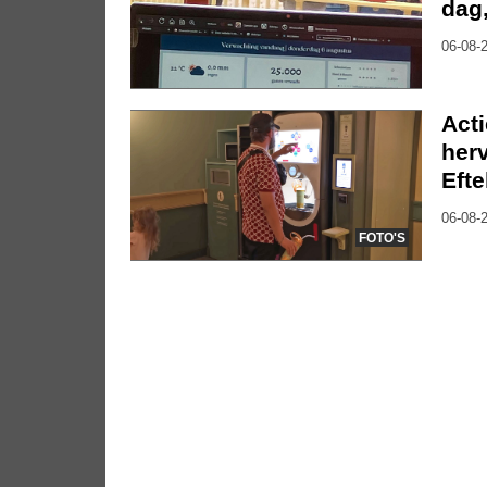
dag
06-08-2
Act
herv
Efte
06-08-2
FOTO'S