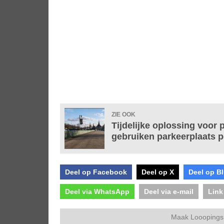
ZIE OOK
Tijdelijke oplossing voor
gebruiken parkeerplaats 
Deel op Facebook
Deel op X
Deel op B
Deel via WhatsApp
Deel via e-mail
Link
Maak Looopings 