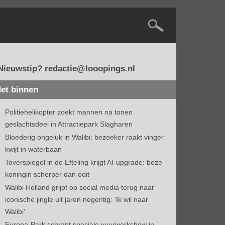
Nieuwstip? redactie@looopings.nl
et binnen
Politiehelikopter zoekt mannen na tonen
geslachtsdeel in Attractiepark Slagharen
Bloederig ongeluk in Walibi: bezoeker raakt vinger
kwijt in waterbaan
Toverspiegel in de Efteling krijgt AI-upgrade: boze
koningin scherper dan ooit
Walibi Holland grijpt op social media terug naar
iconische jingle uit jaren negentig: 'Ik wil naar
Walibi'
Europa-Park schrapt speciale vuurwerkshow in