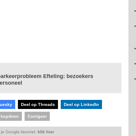
 parkeerprobleem Efteling: bezoekers
personeel
luesky
Deel op Threads
Deel op LinkedIn
 kopiëren
Corrigeer
je Google-favoriet:
klik hier