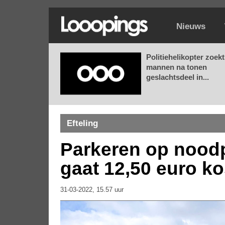
Nieuws
Politiehelikopter zoekt
mannen na tonen
geslachtsdeel in...
Efteling
Parkeren op noodp
gaat 12,50 euro k
31-03-2022, 15.57 uur