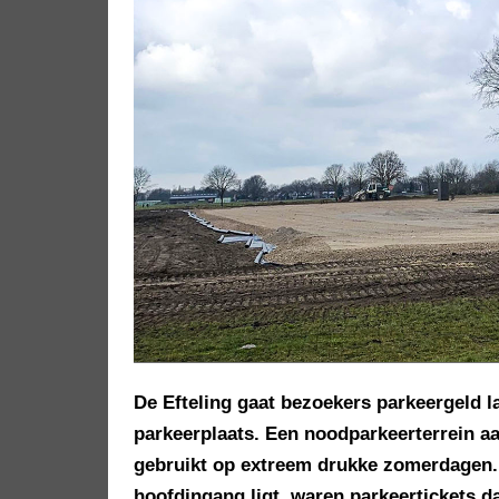
De Efteling gaat bezoekers parkeergeld la
parkeerplaats. Een noodparkeerterrein a
gebruikt op extreem drukke zomerdagen.
hoofdingang ligt, waren parkeertickets da