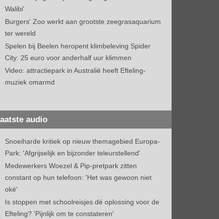
Walibi'
Burgers' Zoo werkt aan grootste zeegrasaquarium
ter wereld
Spelen bij Beelen heropent klimbeleving Spider
City: 25 euro voor anderhalf uur klimmen
Video: attractiepark in Australië heeft Efteling-
muziek omarmd
aatste audio
Snoeiharde kritiek op nieuw themagebied Europa-
Park: 'Afgrijselijk en bijzonder teleurstellend'
Medewerkers Woezel & Pip-pretpark zitten
constant op hun telefoon: 'Het was gewoon niet
oké'
Is stoppen met schoolreisjes dé oplossing voor de
Efteling? 'Pijnlijk om te constateren'