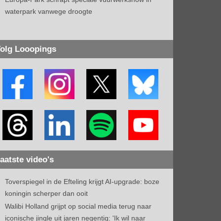
waterpark vanwege droogte
olg Looopings
aatste video's
Toverspiegel in de Efteling krijgt AI-upgrade: boze
koningin scherper dan ooit
Walibi Holland grijpt op social media terug naar
iconische jingle uit jaren negentig: 'Ik wil naar