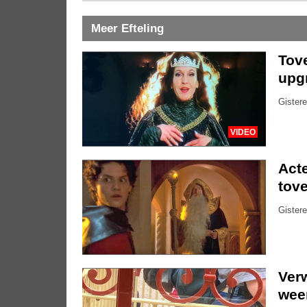
Meer Efteling
Tove
upg
Gistere
VIDEO
Acte
tove
Gistere
Ver
weer