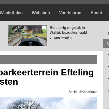
Wachttijden
Webshop
Voorkeuren
About
Bloederig ongeluk in
Walibi: bezoeker raakt
vinger kwijt in...
N
arkeerterrein Efteling
osten
Beeld: @KoenStaps