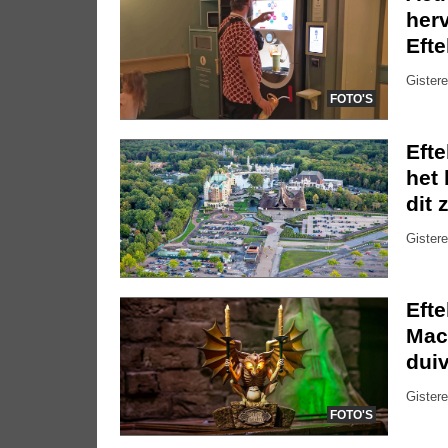
herv
Efte
Gistere
FOTO'S
Eft
het 
dit 
Gistere
Eft
Mac
dui
Gistere
FOTO'S