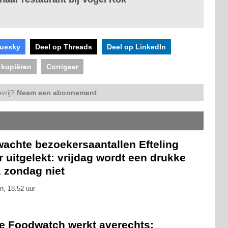
luesky
Deel op Threads
Deel op LinkedIn
 kopiëren
Corrigeer
vrij?
Neem een abonnement
wachte bezoekersaantallen Efteling
 uitgelekt: vrijdag wordt een drukke
, zondag niet
n, 18.52 uur
ie Foodwatch werkt averechts: