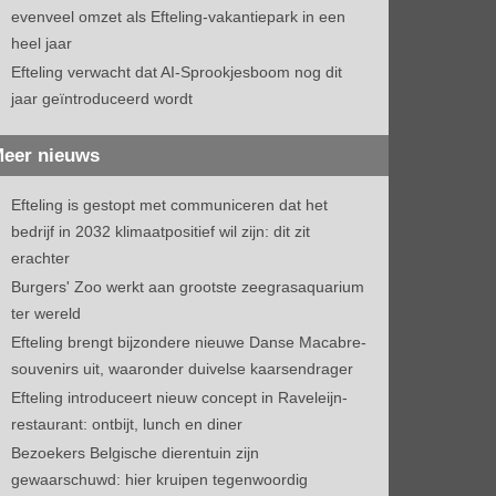
evenveel omzet als Efteling-vakantiepark in een
heel jaar
Efteling verwacht dat AI-Sprookjesboom nog dit
jaar geïntroduceerd wordt
eer nieuws
Efteling is gestopt met communiceren dat het
bedrijf in 2032 klimaatpositief wil zijn: dit zit
erachter
Burgers' Zoo werkt aan grootste zeegrasaquarium
ter wereld
Efteling brengt bijzondere nieuwe Danse Macabre-
souvenirs uit, waaronder duivelse kaarsendrager
Efteling introduceert nieuw concept in Raveleijn-
restaurant: ontbijt, lunch en diner
Bezoekers Belgische dierentuin zijn
gewaarschuwd: hier kruipen tegenwoordig