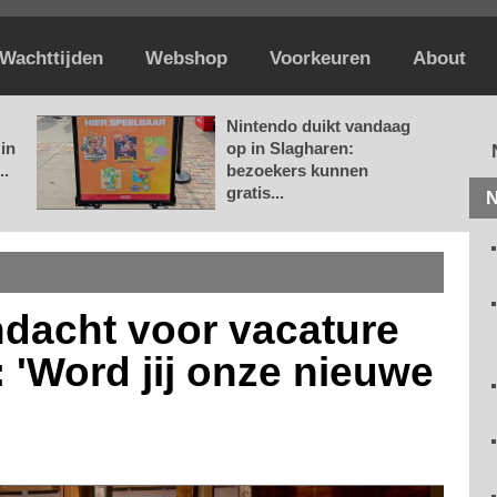
Wachttijden
Webshop
Voorkeuren
About
Nintendo duikt vandaag
in
op in Slagharen:
..
bezoekers kunnen
gratis...
N
ndacht voor vacature
: 'Word jij onze nieuwe