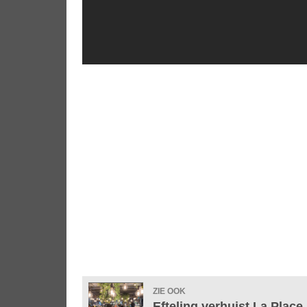
ZIE OOK
Efteling verhuist La Place