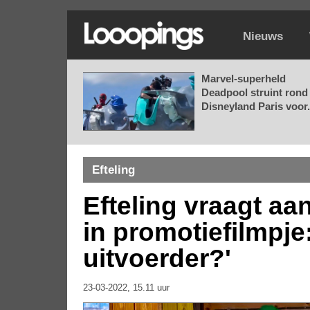
Nieuws
Marvel-superheld
Deadpool struint rond 
Disneyland Paris voor.
Efteling
Efteling vraagt aa
in promotiefilmpje
uitvoerder?'
23-03-2022, 15.11 uur