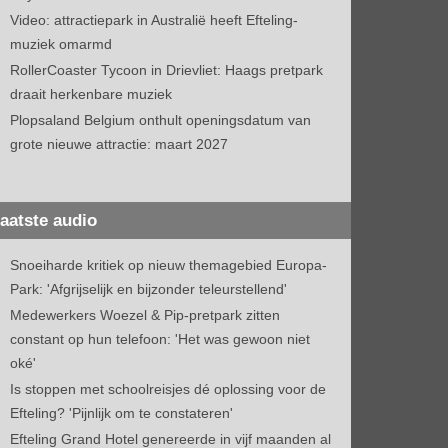
Video: attractiepark in Australië heeft Efteling-
muziek omarmd
RollerCoaster Tycoon in Drievliet: Haags pretpark
draait herkenbare muziek
Plopsaland Belgium onthult openingsdatum van
grote nieuwe attractie: maart 2027
aatste audio
Snoeiharde kritiek op nieuw themagebied Europa-
Park: 'Afgrijselijk en bijzonder teleurstellend'
Medewerkers Woezel & Pip-pretpark zitten
constant op hun telefoon: 'Het was gewoon niet
oké'
Is stoppen met schoolreisjes dé oplossing voor de
Efteling? 'Pijnlijk om te constateren'
Efteling Grand Hotel genereerde in vijf maanden al