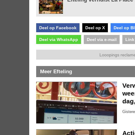
Deel op Facebook
Deel op X
Deel op B
Deel via WhatsApp
Deel via e-mail
Link
Looopings reclame
Meer Efteling
Ver
weer
dag
Gistere
Act