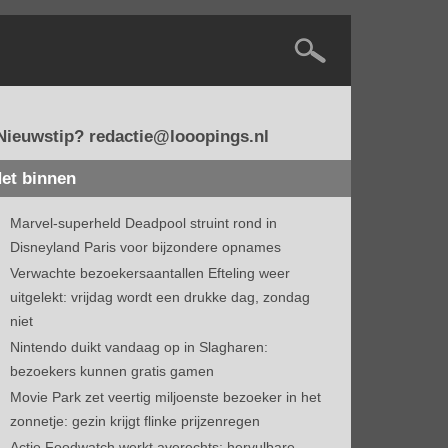
Nieuwstip? redactie@looopings.nl
et binnen
Marvel-superheld Deadpool struint rond in
Disneyland Paris voor bijzondere opnames
Verwachte bezoekersaantallen Efteling weer
uitgelekt: vrijdag wordt een drukke dag, zondag
niet
Nintendo duikt vandaag op in Slagharen:
bezoekers kunnen gratis gamen
Movie Park zet veertig miljoenste bezoeker in het
zonnetje: gezin krijgt flinke prijzenregen
Actie Foodwatch werkt averechts: hervulbare