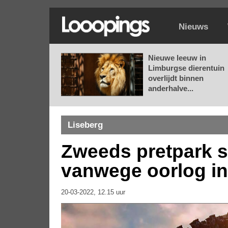
Nieuws
Nieuwe leeuw in
Limburgse dierentuin
overlijdt binnen
anderhalve...
Liseberg
Zweeds pretpark st
vanwege oorlog in
20-03-2022, 12.15 uur