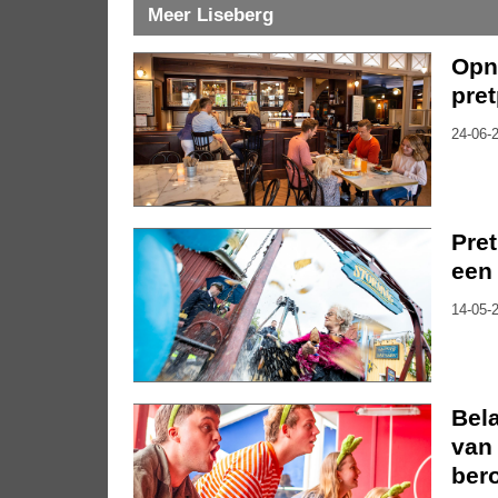
Meer Liseberg
Opn
pret
24-06-2
Pret
een 
14-05-2
Bela
van 
ber