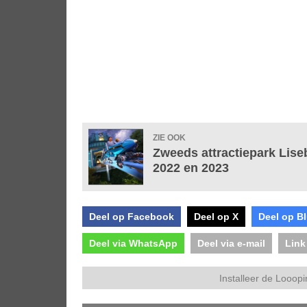
ZIE OOK
Zweeds attractiepark Lise
2022 en 2023
Deel op Facebook
Deel op X
Deel op B
Deel via WhatsApp
Deel via e-mail
Link
Installeer de Looopi