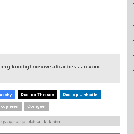
berg kondigt nieuwe attracties aan voor
luesky
Deel op Threads
Deel op LinkedIn
 kopiëren
Corrigeer
ngs-app op je telefoon:
klik hier