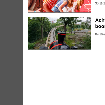
30-11-2
Ach
boo
07-10-2