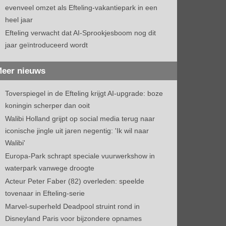
evenveel omzet als Efteling-vakantiepark in een
heel jaar
Efteling verwacht dat AI-Sprookjesboom nog dit
jaar geïntroduceerd wordt
eer nieuws
Toverspiegel in de Efteling krijgt AI-upgrade: boze
koningin scherper dan ooit
Walibi Holland grijpt op social media terug naar
iconische jingle uit jaren negentig: 'Ik wil naar
Walibi'
Europa-Park schrapt speciale vuurwerkshow in
waterpark vanwege droogte
Acteur Peter Faber (82) overleden: speelde
tovenaar in Efteling-serie
Marvel-superheld Deadpool struint rond in
Disneyland Paris voor bijzondere opnames