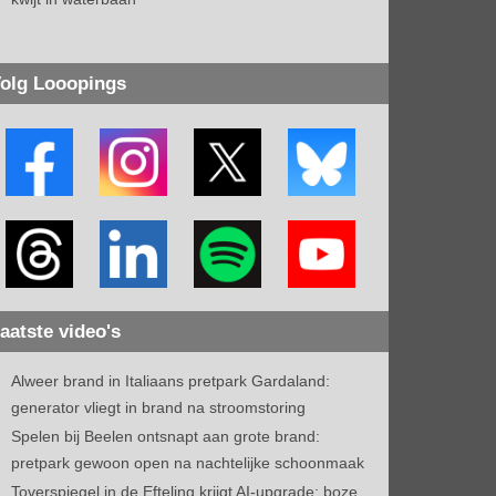
olg Looopings
aatste video's
Alweer brand in Italiaans pretpark Gardaland:
generator vliegt in brand na stroomstoring
Spelen bij Beelen ontsnapt aan grote brand:
pretpark gewoon open na nachtelijke schoonmaak
Toverspiegel in de Efteling krijgt AI-upgrade: boze