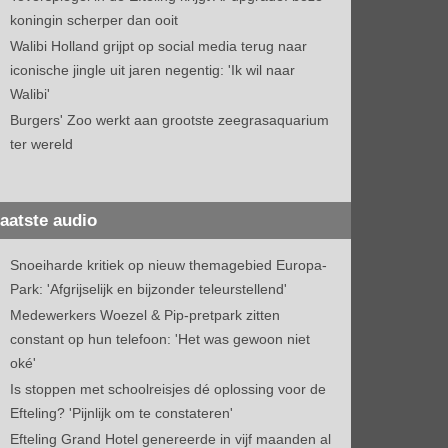
koningin scherper dan ooit
Walibi Holland grijpt op social media terug naar
iconische jingle uit jaren negentig: 'Ik wil naar
Walibi'
Burgers' Zoo werkt aan grootste zeegrasaquarium
ter wereld
aatste audio
Snoeiharde kritiek op nieuw themagebied Europa-
Park: 'Afgrijselijk en bijzonder teleurstellend'
Medewerkers Woezel & Pip-pretpark zitten
constant op hun telefoon: 'Het was gewoon niet
oké'
Is stoppen met schoolreisjes dé oplossing voor de
Efteling? 'Pijnlijk om te constateren'
Efteling Grand Hotel genereerde in vijf maanden al