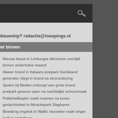
Nieuwstip? redactie@looopings.nl
et binnen
Nieuwe leeuw in Limburgse dierentuin overlijdt
binnen anderhalve maand
Alweer brand in Italiaans pretpark Gardaland:
generator vliegt in brand na stroomstoring
Spelen bij Beelen ontsnapt aan grote brand:
pretpark gewoon open na nachtelijke schoonmaak
Politiehelikopter zoekt mannen na tonen
geslachtsdeel in Attractiepark Slagharen
Bloederig ongeluk in Walibi: bezoeker raakt vinger
kwijt in waterbaan