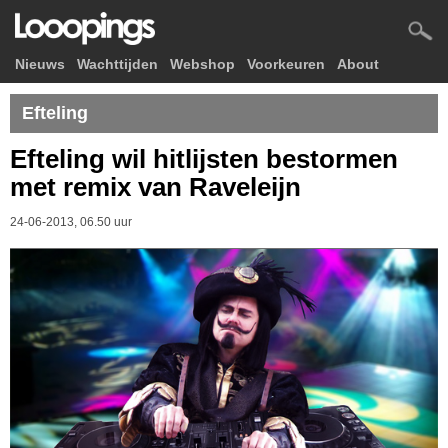
Nieuws
Wachttijden
Webshop
Voorkeuren
About
Efteling
Efteling wil hitlijsten bestormen
met remix van Raveleijn
24-06-2013, 06.50 uur