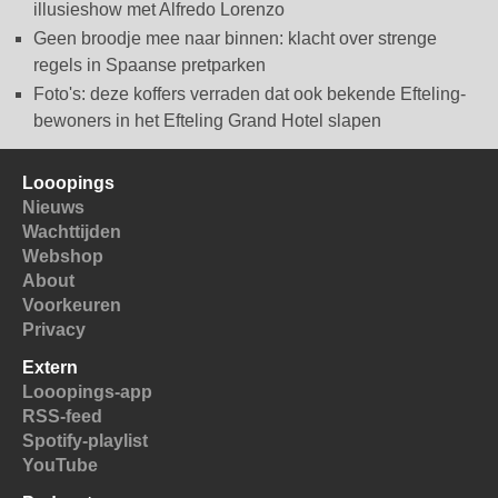
illusieshow met Alfredo Lorenzo
Geen broodje mee naar binnen: klacht over strenge
regels in Spaanse pretparken
Foto's: deze koffers verraden dat ook bekende Efteling-
bewoners in het Efteling Grand Hotel slapen
Looopings
Nieuws
Wachttijden
Webshop
About
Voorkeuren
Privacy
Extern
Looopings-app
RSS-feed
Spotify-playlist
YouTube