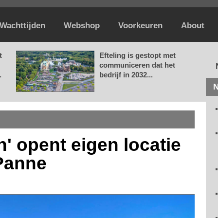
Wachttijden
Webshop
Voorkeuren
About
t
Efteling is gestopt met
communiceren dat het
.
bedrijf in 2032...
N
' opent eigen locatie
Panne