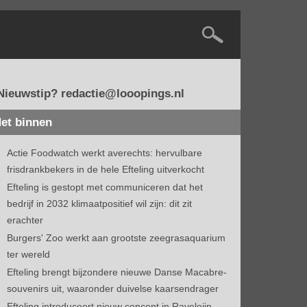
Nieuwstip? redactie@looopings.nl
et binnen
Actie Foodwatch werkt averechts: hervulbare
frisdrankbekers in de hele Efteling uitverkocht
Efteling is gestopt met communiceren dat het
bedrijf in 2032 klimaatpositief wil zijn: dit zit
erachter
Burgers' Zoo werkt aan grootste zeegrasaquarium
ter wereld
Efteling brengt bijzondere nieuwe Danse Macabre-
souvenirs uit, waaronder duivelse kaarsendrager
Efteling introduceert nieuw concept in Raveleijn-