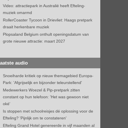
Video: attractiepark in Australië heeft Efteling-
muziek omarmd
RollerCoaster Tycoon in Drievliet: Haags pretpark
draait herkenbare muziek
Plopsaland Belgium onthult openingsdatum van
grote nieuwe attractie: maart 2027
aatste audio
Snoeiharde kritiek op nieuw themagebied Europa-
Park: 'Afgrijselijk en bijzonder teleurstellend'
Medewerkers Woezel & Pip-pretpark zitten
constant op hun telefoon: 'Het was gewoon niet
oké'
Is stoppen met schoolreisjes dé oplossing voor de
Efteling? 'Pijnlijk om te constateren'
Efteling Grand Hotel genereerde in vijf maanden al