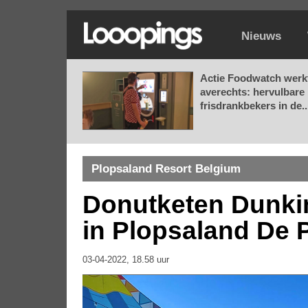
Nieuws
Actie Foodwatch werk
averechts: hervulbare
frisdrankbekers in de..
Plopsaland Resort Belgium
Donutketen Dunkin
in Plopsaland De 
03-04-2022, 18.58 uur