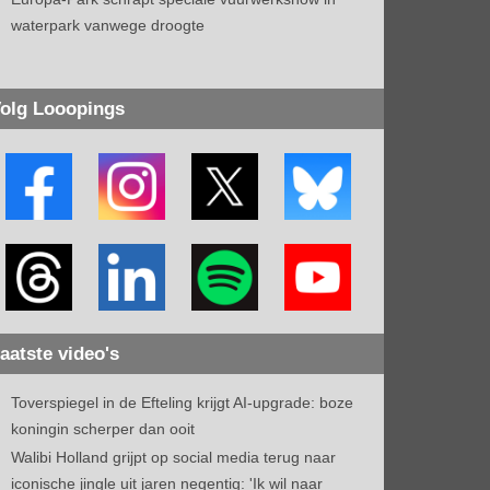
waterpark vanwege droogte
olg Looopings
aatste video's
Toverspiegel in de Efteling krijgt AI-upgrade: boze
koningin scherper dan ooit
Walibi Holland grijpt op social media terug naar
iconische jingle uit jaren negentig: 'Ik wil naar