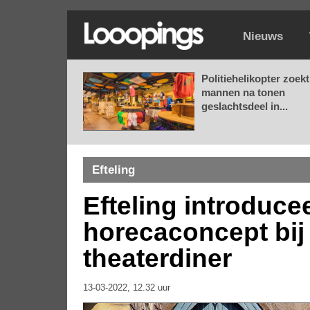
Nieuws
Politiehelikopter zoekt
mannen na tonen
geslachtsdeel in...
Efteling
Efteling introduce
horecaconcept bij 
theaterdiner
13-03-2022, 12.32 uur