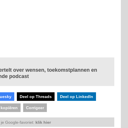
ertelt over wensen, toekomstplannen en
ende podcast
luesky
Deel op Threads
Deel op LinkedIn
 kopiëren
Corrigeer
je Google-favoriet:
klik hier