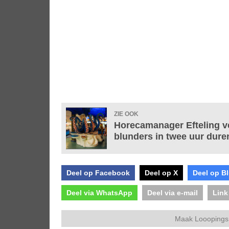
ZIE OOK
Horecamanager Efteling v
blunders in twee uur dur
Deel op Facebook
Deel op X
Deel op B
Deel via WhatsApp
Deel via e-mail
Link
Maak Looopings 