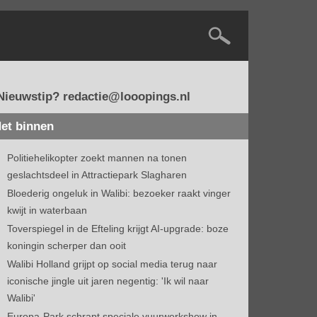
Nieuwstip? redactie@looopings.nl
et binnen
Politiehelikopter zoekt mannen na tonen
geslachtsdeel in Attractiepark Slagharen
Bloederig ongeluk in Walibi: bezoeker raakt vinger
kwijt in waterbaan
Toverspiegel in de Efteling krijgt AI-upgrade: boze
koningin scherper dan ooit
Walibi Holland grijpt op social media terug naar
iconische jingle uit jaren negentig: 'Ik wil naar
Walibi'
Europa-Park schrapt speciale vuurwerkshow in