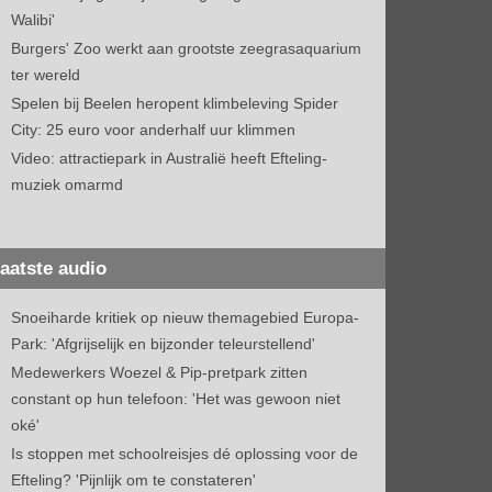
Walibi'
Burgers' Zoo werkt aan grootste zeegrasaquarium
ter wereld
Spelen bij Beelen heropent klimbeleving Spider
City: 25 euro voor anderhalf uur klimmen
Video: attractiepark in Australië heeft Efteling-
muziek omarmd
aatste audio
Snoeiharde kritiek op nieuw themagebied Europa-
Park: 'Afgrijselijk en bijzonder teleurstellend'
Medewerkers Woezel & Pip-pretpark zitten
constant op hun telefoon: 'Het was gewoon niet
oké'
Is stoppen met schoolreisjes dé oplossing voor de
Efteling? 'Pijnlijk om te constateren'