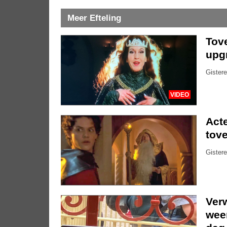
Meer Efteling
Tove
upg
Gistere
VIDEO
Acte
tove
Gistere
Ver
weer