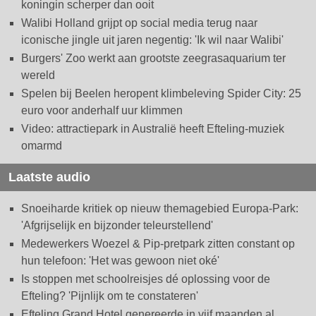
koningin scherper dan ooit
Walibi Holland grijpt op social media terug naar
iconische jingle uit jaren negentig: 'Ik wil naar Walibi'
Burgers' Zoo werkt aan grootste zeegrasaquarium ter
wereld
Spelen bij Beelen heropent klimbeleving Spider City: 25
euro voor anderhalf uur klimmen
Video: attractiepark in Australië heeft Efteling-muziek
omarmd
Laatste audio
Snoeiharde kritiek op nieuw themagebied Europa-Park:
'Afgrijselijk en bijzonder teleurstellend'
Medewerkers Woezel & Pip-pretpark zitten constant op
hun telefoon: 'Het was gewoon niet oké'
Is stoppen met schoolreisjes dé oplossing voor de
Efteling? 'Pijnlijk om te constateren'
Efteling Grand Hotel genereerde in vijf maanden al