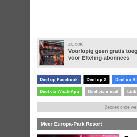
ZIE OOK
Voorlopig geen gratis toe
voor Efteling-abonnees
Deel op Facebook
Deel op X
Deel op B
Deel via WhatsApp
Deel via e-mail
Link
Bezoek onze we
Meer Europa-Park Resort