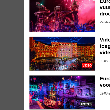
Eur
vuu
dro
Vandaa
Vide
toe
vide
02-08-2
VIDEO
Euro
voor
02-08-2
FOTO'S