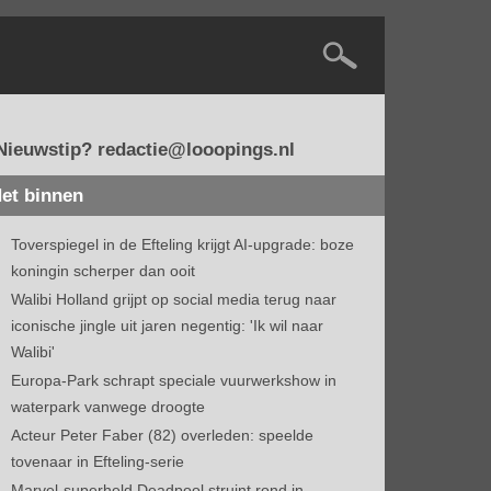
Nieuwstip? redactie@looopings.nl
et binnen
Toverspiegel in de Efteling krijgt AI-upgrade: boze
koningin scherper dan ooit
Walibi Holland grijpt op social media terug naar
iconische jingle uit jaren negentig: 'Ik wil naar
Walibi'
Europa-Park schrapt speciale vuurwerkshow in
waterpark vanwege droogte
Acteur Peter Faber (82) overleden: speelde
tovenaar in Efteling-serie
Marvel-superheld Deadpool struint rond in