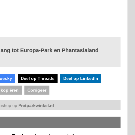
gang tot Europa-Park en Phantasialand
luesky
Deel op Threads
Deel op LinkedIn
 kopiëren
Corrigeer
bshop op
Pretparkwinkel.nl