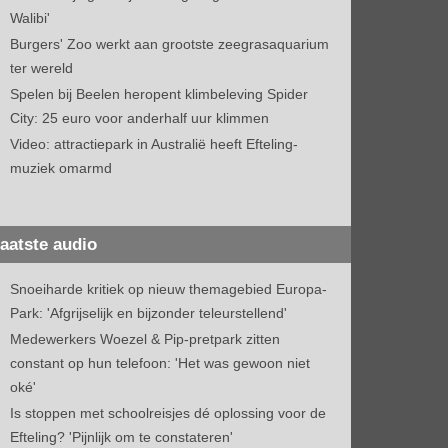
Walibi'
Burgers' Zoo werkt aan grootste zeegrasaquarium
ter wereld
Spelen bij Beelen heropent klimbeleving Spider
City: 25 euro voor anderhalf uur klimmen
Video: attractiepark in Australië heeft Efteling-
muziek omarmd
aatste audio
Snoeiharde kritiek op nieuw themagebied Europa-
Park: 'Afgrijselijk en bijzonder teleurstellend'
Medewerkers Woezel & Pip-pretpark zitten
constant op hun telefoon: 'Het was gewoon niet
oké'
Is stoppen met schoolreisjes dé oplossing voor de
Efteling? 'Pijnlijk om te constateren'