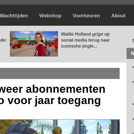
Wachttijden
Webshop
Voorkeuren
About
Walibi Holland grijpt op
ade:
social media terug naar
iconische jingle...
N
 weer abonnementen
o voor jaar toegang