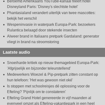
Beroemd Amerikaans YouTube-kanaal fileert hotel
Disneyland Paris: 'Disney's slechtste hotel'
Phantasialand verandert uiterlijk van twee mascottes:
bekijk het verschil
Wespeninvasie in waterpark Europa-Park: bezoekers
Rulantica belaagd door stekende insecten
Alweer brand in Italiaans pretpark Gardaland: generator
vliegt in brand na stroomstoring
Laatste audio
Snoeiharde kritiek op nieuw themagebied Europa-Park:
'Afgrijselijk en bijzonder teleurstellend'
Medewerkers Woezel & Pip-pretpark zitten constant op
hun telefoon: 'Het was gewoon niet oké'
Is stoppen met schoolreisjes dé oplossing voor de
Efteling? 'Pijnlijk om te constateren'
Efteling Grand Hotel genereerde in vijf maanden al
evenveel omzet als Efteling-vakantiepark in een heel