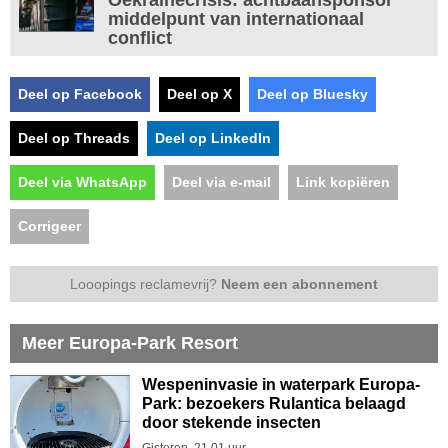
middelpunt van internationaal
conflict
Deel op Facebook
Deel op X
Deel op Bluesky
Deel op Threads
Deel op LinkedIn
Deel via WhatsApp
Deel via e-mail
Link kopiëren
Corrigeer
Looopings reclamevrij?
Neem een abonnement
Meer Europa-Park Resort
Wespeninvasie in waterpark Europa-
Park: bezoekers Rulantica belaagd
door stekende insecten
Gisteren, 21.01 uur