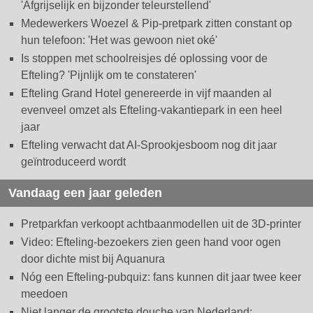
'Afgrijselijk en bijzonder teleurstellend'
Medewerkers Woezel & Pip-pretpark zitten constant op
hun telefoon: 'Het was gewoon niet oké'
Is stoppen met schoolreisjes dé oplossing voor de
Efteling? 'Pijnlijk om te constateren'
Efteling Grand Hotel genereerde in vijf maanden al
evenveel omzet als Efteling-vakantiepark in een heel
jaar
Efteling verwacht dat AI-Sprookjesboom nog dit jaar
geïntroduceerd wordt
Vandaag een jaar geleden
Pretparkfan verkoopt achtbaanmodellen uit de 3D-printer
Video: Efteling-bezoekers zien geen hand voor ogen
door dichte mist bij Aquanura
Nóg een Efteling-pubquiz: fans kunnen dit jaar twee keer
meedoen
Niet langer de grootste douche van Nederland: