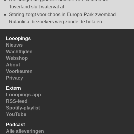
Toverland sluit waterval af
Storing zorgt voor chaos in Europa-Park-zwembad
Rulantica: bezoekers weg zonder te betalen
Looopings
Nieuws
Wachttijden
Webshop
About
Voorkeuren
Privacy
Extern
Looopings-app
RSS-feed
Spotify-playlist
YouTube
Podcast
Alle afleveringen