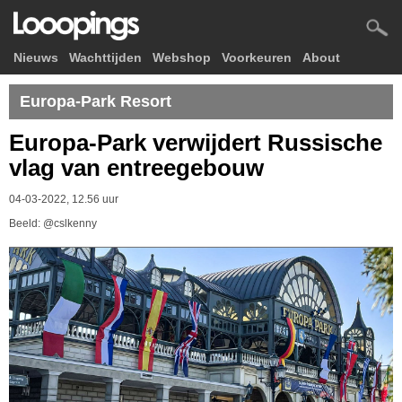
Nieuws
Wachttijden
Webshop
Voorkeuren
About
Europa-Park Resort
Europa-Park verwijdert Russische
vlag van entreegebouw
04-03-2022, 12.56 uur
Beeld: @cslkenny