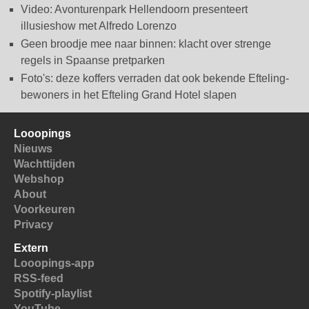
Video: Avonturenpark Hellendoorn presenteert
illusieshow met Alfredo Lorenzo
Geen broodje mee naar binnen: klacht over strenge
regels in Spaanse pretparken
Foto's: deze koffers verraden dat ook bekende Efteling-
bewoners in het Efteling Grand Hotel slapen
Looopings
Nieuws
Wachttijden
Webshop
About
Voorkeuren
Privacy
Extern
Looopings-app
RSS-feed
Spotify-playlist
YouTube