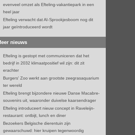
evenveel omzet als Efteling-vakantiepark in een
heel jaar
Efteling verwacht dat AI-Sprookjesboom nog dit
jaar geïntroduceerd wordt
eer nieuws
Efteling is gestopt met communiceren dat het
bedrijf in 2032 klimaatpositief wil zijn: dit zit
erachter
Burgers' Zoo werkt aan grootste zeegrasaquarium
ter wereld
Efteling brengt bijzondere nieuwe Danse Macabre-
souvenirs uit, waaronder duivelse kaarsendrager
Efteling introduceert nieuw concept in Raveleijn-
restaurant: ontbijt, lunch en diner
Bezoekers Belgische dierentuin zijn
gewaarschuwd: hier kruipen tegenwoordig