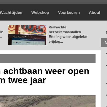
Wachttijden
Webshop
Voorkeuren
About
Verwachte
in
bezoekersaantallen
..
Efteling weer uitgelekt:
vrijdag...
N
 achtbaan weer open
im twee jaar