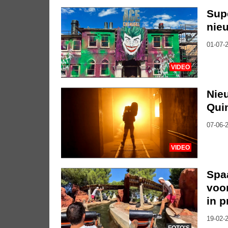
Sup
nie
01-07-2
VIDEO
Nie
Qui
07-06-2
VIDEO
Spa
voor
in p
19-02-2