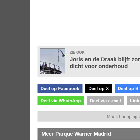
ZIE OOK
Joris en de Draak blijft z
dicht voor onderhoud
Deel op Facebook
Deel op X
Deel op B
Deel via WhatsApp
Deel via e-mail
Link
Maak Looopings 
Meer Parque Warner Madrid