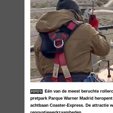
Eén van de meest beruchte roller
FOTO'S
pretpark Parque Warner Madrid heropen
achtbaan Coaster-Express. De attractie w
renovatiewerkzaamheden.