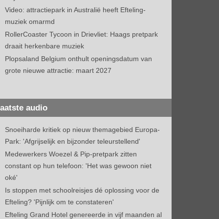
Video: attractiepark in Australië heeft Efteling-
muziek omarmd
RollerCoaster Tycoon in Drievliet: Haags pretpark
draait herkenbare muziek
Plopsaland Belgium onthult openingsdatum van
grote nieuwe attractie: maart 2027
aatste audio
Snoeiharde kritiek op nieuw themagebied Europa-
Park: 'Afgrijselijk en bijzonder teleurstellend'
Medewerkers Woezel & Pip-pretpark zitten
constant op hun telefoon: 'Het was gewoon niet
oké'
Is stoppen met schoolreisjes dé oplossing voor de
Efteling? 'Pijnlijk om te constateren'
Efteling Grand Hotel genereerde in vijf maanden al