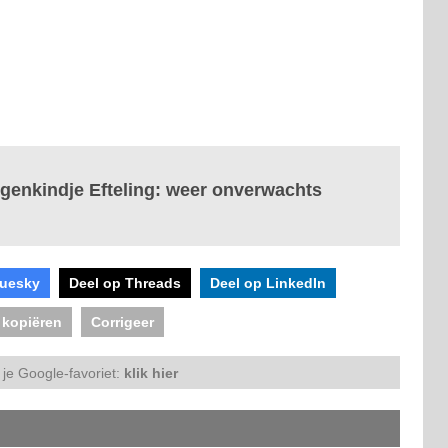
orgenkindje Efteling: weer onverwachts
luesky
Deel op Threads
Deel op LinkedIn
 kopiëren
Corrigeer
je Google-favoriet:
klik hier