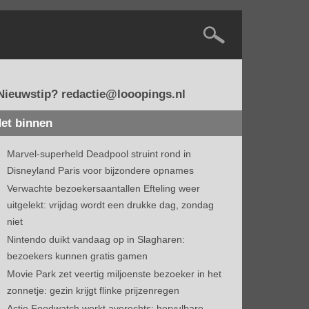
Nieuwstip? redactie@looopings.nl
et binnen
Marvel-superheld Deadpool struint rond in
Disneyland Paris voor bijzondere opnames
Verwachte bezoekersaantallen Efteling weer
uitgelekt: vrijdag wordt een drukke dag, zondag
niet
Nintendo duikt vandaag op in Slagharen:
bezoekers kunnen gratis gamen
Movie Park zet veertig miljoenste bezoeker in het
zonnetje: gezin krijgt flinke prijzenregen
Actie Foodwatch werkt averechts: hervulbare