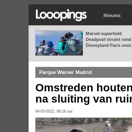
Nieuws
Marvel-superheld
Deadpool struint rond 
Disneyland Paris voor.
Parque Warner Madrid
Omstreden houten
na sluiting van ru
04-03-2022, 08.16 uur