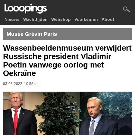
Nieuws
Wachttijden
Webshop
Voorkeuren
About
Musée Grévin Paris
Wassenbeeldenmuseum verwijdert
Russische president Vladimir
Poetin vanwege oorlog met
Oekraïne
03-03-2022, 10.55 uur