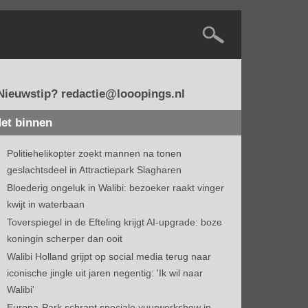
Nieuwstip? redactie@looopings.nl
et binnen
Politiehelikopter zoekt mannen na tonen
geslachtsdeel in Attractiepark Slagharen
Bloederig ongeluk in Walibi: bezoeker raakt vinger
kwijt in waterbaan
Toverspiegel in de Efteling krijgt AI-upgrade: boze
koningin scherper dan ooit
Walibi Holland grijpt op social media terug naar
iconische jingle uit jaren negentig: 'Ik wil naar
Walibi'
Europa-Park schrapt speciale vuurwerkshow in