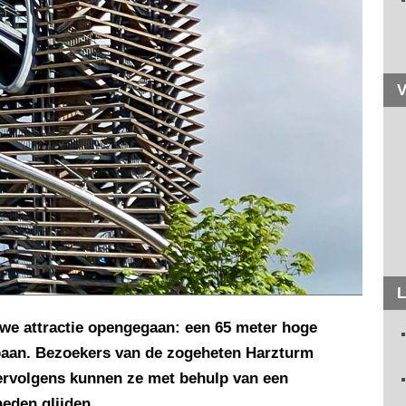
V
L
uwe attractie opengegaan: een 65 meter hoge
ijbaan. Bezoekers van de zogeheten Harzturm
 Vervolgens kunnen ze met behulp van een
eden glijden.