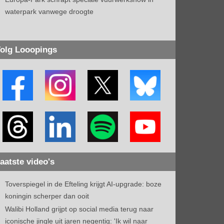
waterpark vanwege droogte
olg Looopings
aatste video's
Toverspiegel in de Efteling krijgt AI-upgrade: boze
koningin scherper dan ooit
Walibi Holland grijpt op social media terug naar
iconische jingle uit jaren negentig: 'Ik wil naar