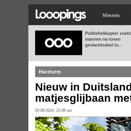
Nieuws
Politiehelikopter zoekt
mannen na tonen
geslachtsdeel in...
Harzturm
Nieuw in Duitsland
matjesglijbaan met
03-08-2024, 23.08 uur