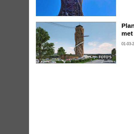
Plan
met 
01-03-2
FOTO'S