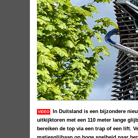
In Duitsland is een bijzondere nie
VIDEO
uitkijktoren met een 110 meter lange gl
bereiken de top via een trap of een lift.
matjesglijbaan op hoge snelheid naar ben