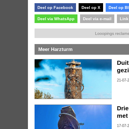
Deel op Facebook
Deel op X
Deel op B
Deel via WhatsApp
Deel via e-mail
Link
Looopings reclame
Meer Harzturm
Duit
gezi
21-07-2
Drie
met 
17-07-2