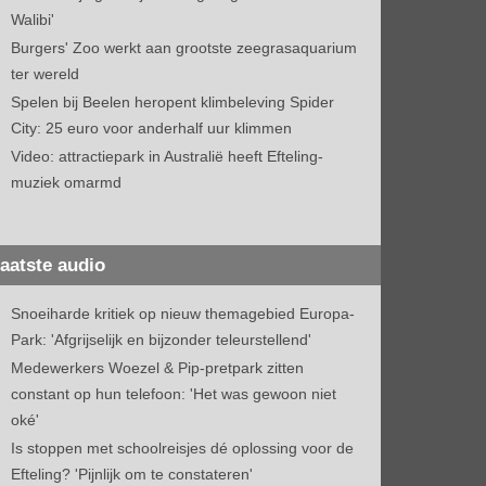
Walibi'
Burgers' Zoo werkt aan grootste zeegrasaquarium
ter wereld
Spelen bij Beelen heropent klimbeleving Spider
City: 25 euro voor anderhalf uur klimmen
Video: attractiepark in Australië heeft Efteling-
muziek omarmd
aatste audio
Snoeiharde kritiek op nieuw themagebied Europa-
Park: 'Afgrijselijk en bijzonder teleurstellend'
Medewerkers Woezel & Pip-pretpark zitten
constant op hun telefoon: 'Het was gewoon niet
oké'
Is stoppen met schoolreisjes dé oplossing voor de
Efteling? 'Pijnlijk om te constateren'