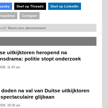
luesky
Deel op Threads
Deel op LinkedIn
 kopiëren
Corrigeer
vrij?
Neem een abonnement
se uitkijktoren heropend na
nsdrama: politie stopt onderzoek
026, 11.43 uur
 doden na val van Duitse uitkijktoren
spectaculaire glijbaan
026, 18.59 uur