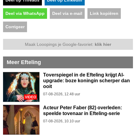
Deel op Threads
Deel op LinkedIn
Deel via WhatsApp
Deel via e-mail
Link kopiëren
Corrigeer
Maak Looopings je Google-favoriet:
klik hier
Meer Efteling
Toverspiegel in de Efteling krijgt AI-
upgrade: boze koningin scherper dan
ooit
07-08-2026, 12.48 uur
VIDEO
Acteur Peter Faber (82) overleden:
speelde tovenaar in Efteling-serie
07-08-2026, 10.10 uur