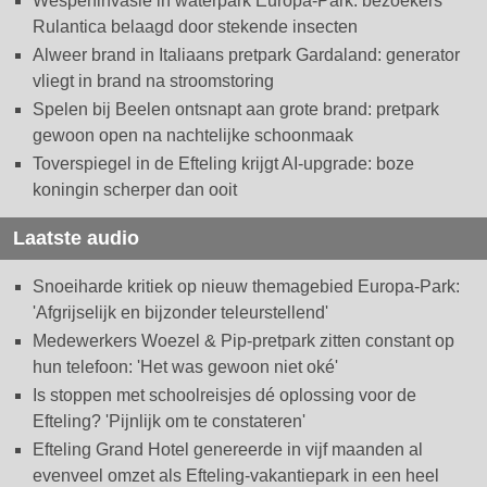
Wespeninvasie in waterpark Europa-Park: bezoekers
Rulantica belaagd door stekende insecten
Alweer brand in Italiaans pretpark Gardaland: generator
vliegt in brand na stroomstoring
Spelen bij Beelen ontsnapt aan grote brand: pretpark
gewoon open na nachtelijke schoonmaak
Toverspiegel in de Efteling krijgt AI-upgrade: boze
koningin scherper dan ooit
Laatste audio
Snoeiharde kritiek op nieuw themagebied Europa-Park:
'Afgrijselijk en bijzonder teleurstellend'
Medewerkers Woezel & Pip-pretpark zitten constant op
hun telefoon: 'Het was gewoon niet oké'
Is stoppen met schoolreisjes dé oplossing voor de
Efteling? 'Pijnlijk om te constateren'
Efteling Grand Hotel genereerde in vijf maanden al
evenveel omzet als Efteling-vakantiepark in een heel