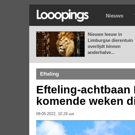
Nieuws
Nieuwe leeuw in
Limburgse dierentuin
overlijdt binnen
anderhalve...
Efteling
Efteling-achtbaan 
komende weken di
08-05-2022, 10.29 uur