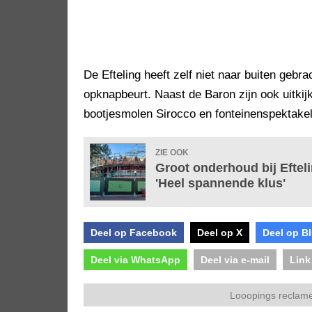
De Efteling heeft zelf niet naar buiten gebr
opknapbeurt. Naast de Baron zijn ook uitkij
bootjesmolen Sirocco en fonteinenspektakel
ZIE OOK
Groot onderhoud bij Efteli
'Heel spannende klus'
Deel op Facebook
Deel op X
Deel op B
Deel via WhatsApp
Deel via e-mail
Link
Looopings reclame