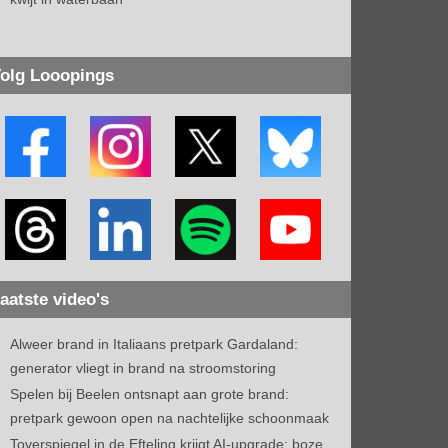
olg Looopings
aatste video's
Alweer brand in Italiaans pretpark Gardaland:
generator vliegt in brand na stroomstoring
Spelen bij Beelen ontsnapt aan grote brand:
pretpark gewoon open na nachtelijke schoonmaak
Toverspiegel in de Efteling krijgt AI-upgrade: boze