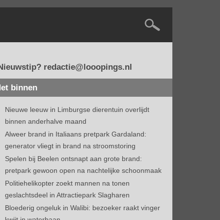
Nieuwstip? redactie@looopings.nl
et binnen
Nieuwe leeuw in Limburgse dierentuin overlijdt
binnen anderhalve maand
Alweer brand in Italiaans pretpark Gardaland:
generator vliegt in brand na stroomstoring
Spelen bij Beelen ontsnapt aan grote brand:
pretpark gewoon open na nachtelijke schoonmaak
Politiehelikopter zoekt mannen na tonen
geslachtsdeel in Attractiepark Slagharen
Bloederig ongeluk in Walibi: bezoeker raakt vinger
kwijt in waterbaan