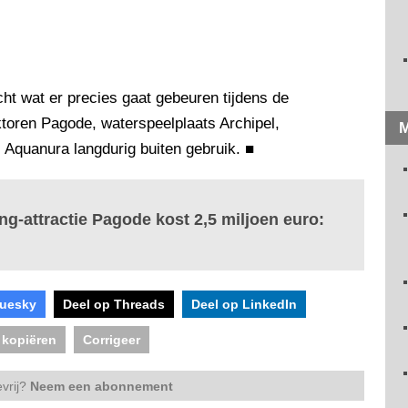
acht wat er precies gaat gebeuren tijdens de
ktoren Pagode, waterspeelplaats Archipel,
M
 Aquanura langdurig buiten gebruik.
■
ng-attractie Pagode kost 2,5 miljoen euro:
luesky
Deel op Threads
Deel op LinkedIn
 kopiëren
Corrigeer
vrij?
Neem een abonnement