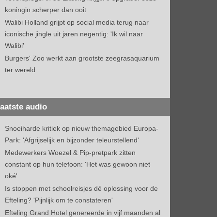
koningin scherper dan ooit
Walibi Holland grijpt op social media terug naar
iconische jingle uit jaren negentig: 'Ik wil naar
Walibi'
Burgers' Zoo werkt aan grootste zeegrasaquarium
ter wereld
aatste audio
Snoeiharde kritiek op nieuw themagebied Europa-
Park: 'Afgrijselijk en bijzonder teleurstellend'
Medewerkers Woezel & Pip-pretpark zitten
constant op hun telefoon: 'Het was gewoon niet
oké'
Is stoppen met schoolreisjes dé oplossing voor de
Efteling? 'Pijnlijk om te constateren'
Efteling Grand Hotel genereerde in vijf maanden al