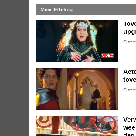
Meer Efteling
Tove
upg
Gistere
VIDEO
Acte
tove
Gistere
Ver
weer
dag