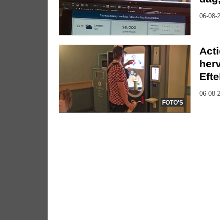
06-08-2
Act
herv
Efte
06-08-2
FOTO'S