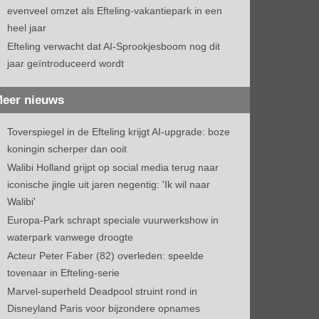
evenveel omzet als Efteling-vakantiepark in een
heel jaar
Efteling verwacht dat AI-Sprookjesboom nog dit
jaar geïntroduceerd wordt
eer nieuws
Toverspiegel in de Efteling krijgt AI-upgrade: boze
koningin scherper dan ooit
Walibi Holland grijpt op social media terug naar
iconische jingle uit jaren negentig: 'Ik wil naar
Walibi'
Europa-Park schrapt speciale vuurwerkshow in
waterpark vanwege droogte
Acteur Peter Faber (82) overleden: speelde
tovenaar in Efteling-serie
Marvel-superheld Deadpool struint rond in
Disneyland Paris voor bijzondere opnames