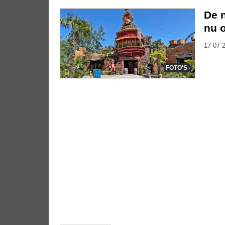
De n
nu o
17-07-2
FOTO'S