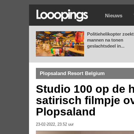
Nieuws
Politiehelikopter zoekt
mannen na tonen
geslachtsdeel in...
Plopsaland Resort Belgium
Studio 100 op de 
satirisch filmpje 
Plopsaland
23-02-2022, 23.52 uur