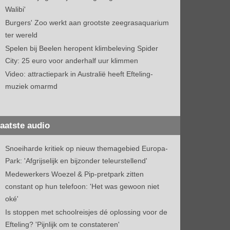
Walibi'
Burgers' Zoo werkt aan grootste zeegrasaquarium
ter wereld
Spelen bij Beelen heropent klimbeleving Spider
City: 25 euro voor anderhalf uur klimmen
Video: attractiepark in Australië heeft Efteling-
muziek omarmd
aatste audio
Snoeiharde kritiek op nieuw themagebied Europa-
Park: 'Afgrijselijk en bijzonder teleurstellend'
Medewerkers Woezel & Pip-pretpark zitten
constant op hun telefoon: 'Het was gewoon niet
oké'
Is stoppen met schoolreisjes dé oplossing voor de
Efteling? 'Pijnlijk om te constateren'