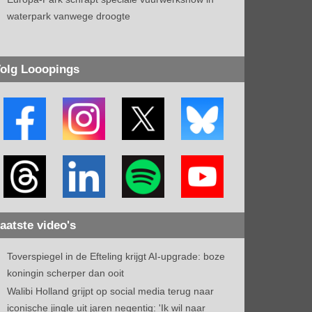
waterpark vanwege droogte
olg Looopings
aatste video's
Toverspiegel in de Efteling krijgt AI-upgrade: boze
koningin scherper dan ooit
Walibi Holland grijpt op social media terug naar
iconische jingle uit jaren negentig: 'Ik wil naar