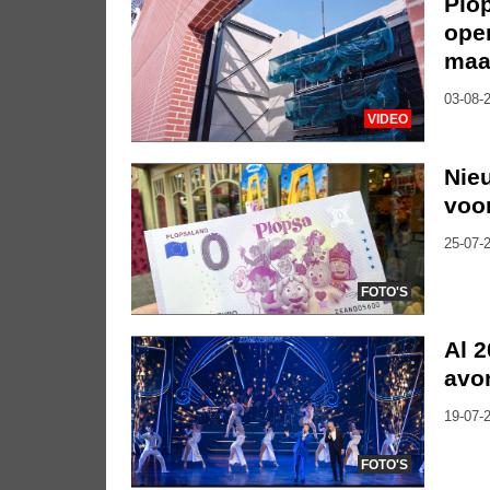
Plo
ope
maa
03-08-2
VIDEO
Nie
voor
25-07-2
FOTO'S
Al 2
avo
19-07-2
FOTO'S