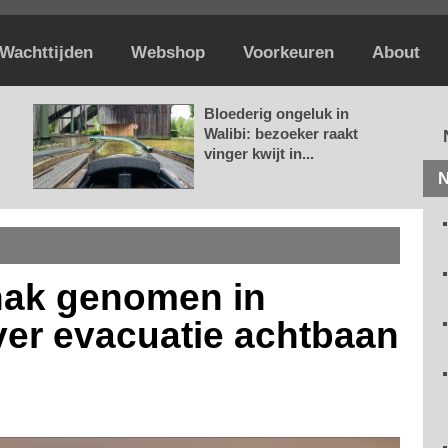
Wachttijden
Webshop
Voorkeuren
About
Bloederig ongeluk in
Walibi: bezoeker raakt
vinger kwijt in...
N
hak genomen in
over evacuatie achtbaan