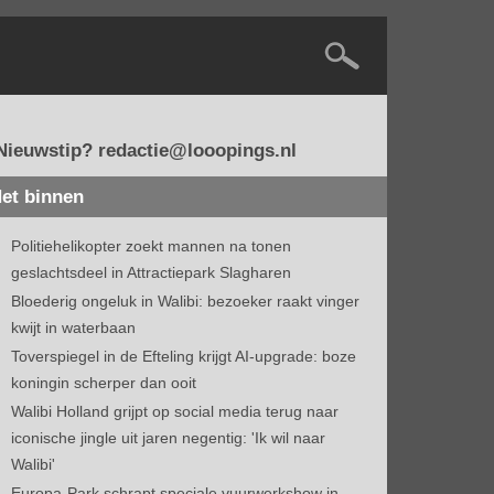
Nieuwstip? redactie@looopings.nl
et binnen
Politiehelikopter zoekt mannen na tonen
geslachtsdeel in Attractiepark Slagharen
Bloederig ongeluk in Walibi: bezoeker raakt vinger
kwijt in waterbaan
Toverspiegel in de Efteling krijgt AI-upgrade: boze
koningin scherper dan ooit
Walibi Holland grijpt op social media terug naar
iconische jingle uit jaren negentig: 'Ik wil naar
Walibi'
Europa-Park schrapt speciale vuurwerkshow in