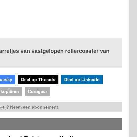
arretjes van vastgelopen rollercoaster van
luesky
Deel op Threads
Deel op LinkedIn
 kopiëren
Corrigeer
vrij?
Neem een abonnement