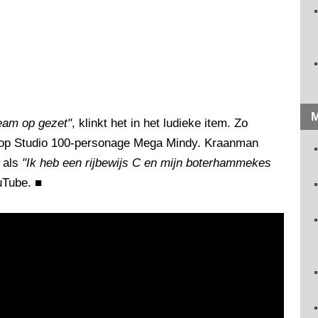
M
eam op gezet"
, klinkt het in het ludieke item. Zo
 op Studio 100-personage Mega Mindy. Kraanman
 als
"Ik heb een rijbewijs C en mijn boterhammekes
ouTube.
■