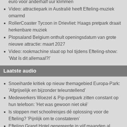
euro voor anderhalf uur klimmen
Video: attractiepark in Australië heeft Efteling-muziek
omarmd
RollerCoaster Tycoon in Drievliet: Haags pretpark draait
herkenbare muziek
Plopsaland Belgium onthult openingsdatum van grote
nieuwe attractie: maart 2027
Video: rookmachine slaat op hol tijdens Efteling-show:
'Wat ís dit allemaal?!'
Laatste audio
Snoeiharde kritiek op nieuw themagebied Europa-Park:
'Afgrijselijk en bijzonder teleurstellend'
Medewerkers Woezel & Pip-pretpark zitten constant op
hun telefoon: 'Het was gewoon niet oké'
Is stoppen met schoolreisjes dé oplossing voor de
Efteling? 'Pijnlijk om te constateren'
Efteling Grand Hotel genereerde in vijf maanden al