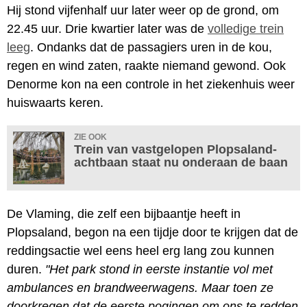
Hij stond vijfenhalf uur later weer op de grond, om
22.45 uur. Drie kwartier later was de
volledige trein
leeg
. Ondanks dat de passagiers uren in de kou,
regen en wind zaten, raakte niemand gewond. Ook
Denorme kon na een controle in het ziekenhuis weer
huiswaarts keren.
ZIE OOK
Trein van vastgelopen Plopsaland-
achtbaan staat nu onderaan de baan
De Vlaming, die zelf een bijbaantje heeft in
Plopsaland, begon na een tijdje door te krijgen dat de
reddingsactie wel eens heel erg lang zou kunnen
duren.
"Het park stond in eerste instantie vol met
ambulances en brandweerwagens. Maar toen ze
doorkregen dat de eerste pogingen om ons te redden