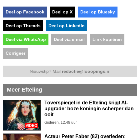
Deel op Facebook
Deel op X
Deel op Bluesky
Deel op Threads
Deel op LinkedIn
Deel via WhatsApp
Deel via e-mail
Link kopiëren
Corrigeer
Nieuwstip? Mail
redactie@looopings.nl
Meer Efteling
Toverspiegel in de Efteling krijgt AI-
upgrade: boze koningin scherper dan
ooit
Gisteren, 12.48 uur
VIDEO
Acteur Peter Faber (82) overleden: