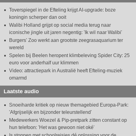
Toverspiegel in de Efteling krijgt AI-upgrade: boze
koningin scherper dan ooit
Walibi Holland grijpt op social media terug naar
iconische jingle uit jaren negentig: 'Ik wil naar Walibi'
Burgers' Zoo werkt aan grootste zeegrasaquarium ter
wereld
Spelen bij Beelen heropent klimbeleving Spider City: 25
euro voor anderhalf uur klimmen
Video: attractiepark in Australië heeft Efteling-muziek
omarmd
Laatste audio
Snoeiharde kritiek op nieuw themagebied Europa-Park:
'Afgrijselijk en bijzonder teleurstellend'
Medewerkers Woezel & Pip-pretpark zitten constant op
hun telefoon: 'Het was gewoon niet oké'
Is stoppen met schoolreisjes dé oplossing voor de