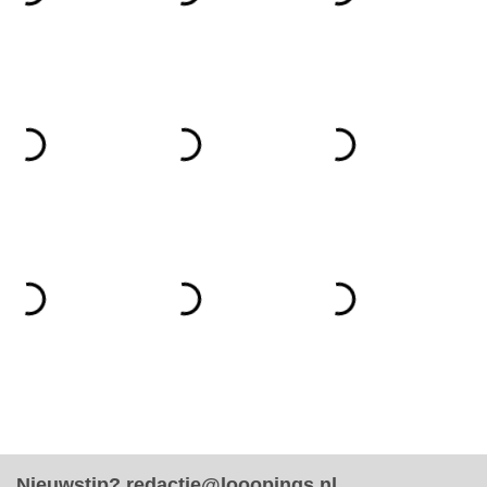
Nieuwstip?
redactie@looopings.nl