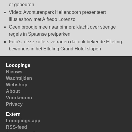
er gebeuren
Video: Avonturenpark Hellendoorn presenteert
illusieshow met Alfredo Lorenzo
Geen broodje mee naar binnen: klacht over strenge
regels in Spaanse pretparken
Foto's: deze koffers verraden dat ook bekende Efteling-
bewoners in het Efteling Grand Hotel slapen
Looopings
Nieuws
Wachttijden
Webshop
About
Voorkeuren
Privacy
Extern
Looopings-app
RSS-feed