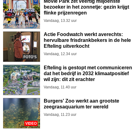
Movie Park zet veertig miljoenste
bezoeker in het zonnetje: gezin krijgt
flinke prijzenregen
Vandaag, 13.32 uur
Actie Foodwatch werkt averechts:
hervulbare frisdrankbekers in de hele
Efteling uitverkocht
Vandaag, 12.34 uur
FOTO'S
Efteling is gestopt met communiceren
dat het bedrijf in 2032 klimaatpositief
wil zijn: dit zit erachter
Vandaag, 11.40 uur
Burgers' Zoo werkt aan grootste
zeegrasaquarium ter wereld
Vandaag, 11.23 uur
VIDEO