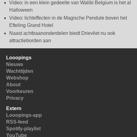
Video: in een klein gedeelte van Walibi Belgium is het al
Halloween
Video: lichteffecten in de Magische Pendule boven het
Efteling Grand Hotel
Naast achtbaanonderdelen biedt Drievliet nu ook
attractieborden aan
Looopings
Nieuws
Wachttijden
Webshop
About
Voorkeuren
Privacy
Extern
Looopings-app
RSS-feed
Spotify-playlist
YouTube